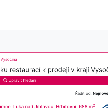
Vysočina
u restaurací k prodeji v kraji Vyso
Upravit hledání
Řadit od:
Nejnově
2
urace, Luka nad Jihlavou, Hřbitovní, 688 m