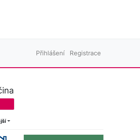
Přihlášení
Registrace
čina
jší