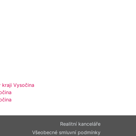
 kraji Vysočina
očina
sočina
Realitní kanceláře
Všeobecné smluvní podmínky