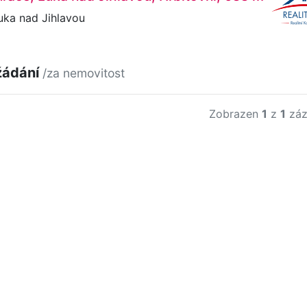
uka nad Jihlavou
žádání
/za nemovitost
Zobrazen
1
z
1
záz