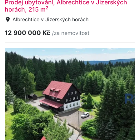
Prodej ubytování, Albrechtice v Jizerských
2
horách, 215 m
Albrechtice v Jizerských horách
12 900 000 Kč
/za nemovitost