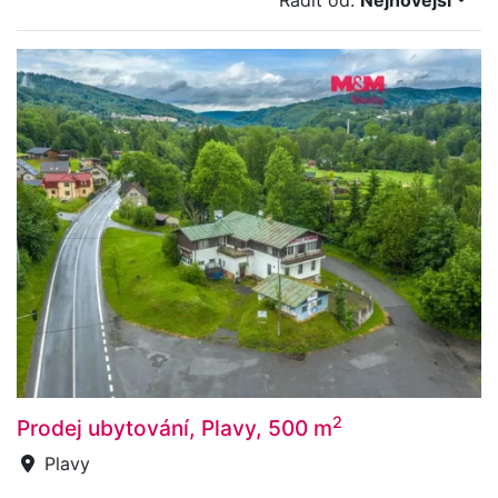
Řadit od:
Nejnovější
2
Prodej ubytování, Plavy, 500 m
Plavy