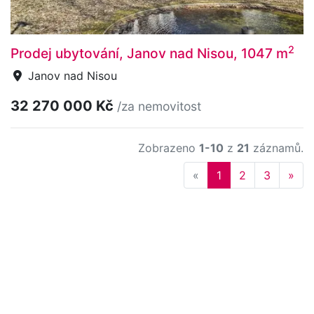
2
Prodej ubytování, Janov nad Nisou, 1047 m
Janov nad Nisou
32 270 000 Kč
/za nemovitost
Zobrazeno
1-10
z
21
záznamů.
Previous
Nex
«
1
2
3
»