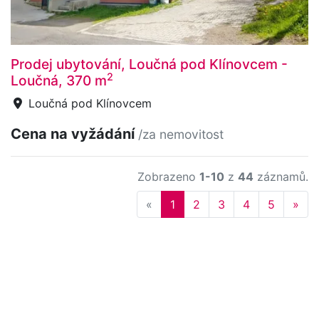
Prodej ubytování, Loučná pod Klínovcem -
2
Loučná, 370 m
Loučná pod Klínovcem
Cena na vyžádání
/za nemovitost
Zobrazeno
1-10
z
44
záznamů.
Previous
Nex
«
1
2
3
4
5
»