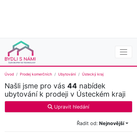
Úvod
Prodej komerčních
Ubytování
Ústecký kraj
Našli jsme pro vás
44
nabídek
ubytování k prodeji v Ústeckém kraji
Upravit hledání
Řadit od:
Nejnovější