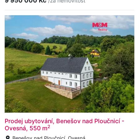
9 950 000 Kč
/za nemovitost
Prodej ubytování, Benešov nad Ploučnicí -
2
Ovesná, 550 m
Benešov nad Ploučnicí, Ovesná