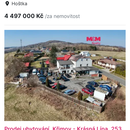
Hoštka
4 497 000 Kč
/za nemovitost
Prodej ubytování, Křimov - Krásná Lípa, 253