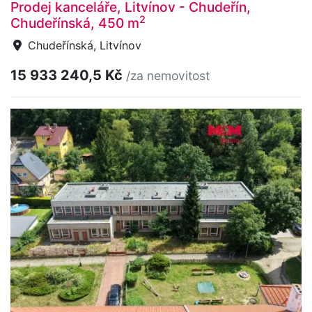
Prodej kanceláře, Litvínov - Chudeřín,
2
Chudeřínská, 450 m
Chudeřínská, Litvínov
15 933 240,5 Kč
/za nemovitost