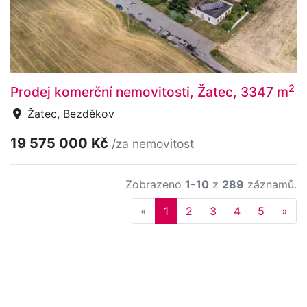
2
Prodej komerční nemovitosti, Žatec, 3347 m
Žatec, Bezděkov
19 575 000 Kč
/za nemovitost
Zobrazeno
1-10
z
289
záznamů.
Previous
Nex
«
1
2
3
4
5
»