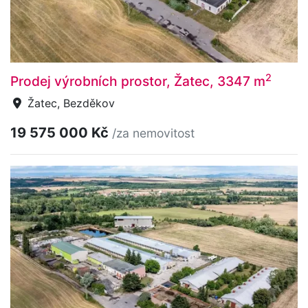
2
Prodej výrobních prostor, Žatec, 3347 m
Žatec, Bezděkov
19 575 000 Kč
/za nemovitost