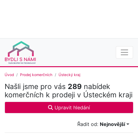
Úvod
Prodej komerčních
Ústecký kraj
Našli jsme pro vás
289
nabídek
komerčních k prodeji v Ústeckém kraji
Upravit hledání
Řadit od:
Nejnovější