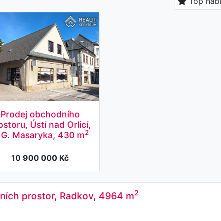
Top nab
Prodej obchodního
ostoru, Ústí nad Orlicí,
2
. G. Masaryka, 430 m
10 900 000 Kč
2
ních prostor, Radkov, 4964 m