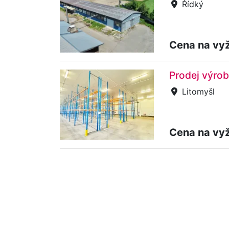
Řídký
Cena na vy
Prodej výrob
Litomyšl
Cena na vy