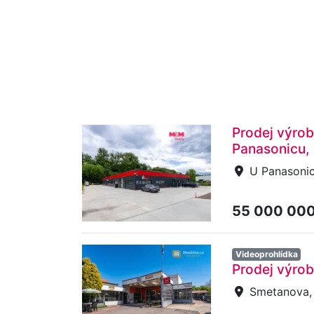
Prodej výrob
Panasonicu,
U Panasonicu
55 000 00
Videoprohlídka
Prodej výrob
Smetanova, 