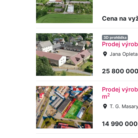
Cena na vy
3D prohlídka
Prodej výrob
Jana Opletal
25 800 00
Prodej výrob
2
m
T. G. Masary
14 990 000