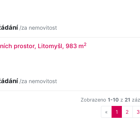
žádání
/za nemovitost
2
ních prostor, Litomyšl, 983 m
žádání
/za nemovitost
Zobrazeno
1-10
z
21
záz
Previous
«
1
2
3