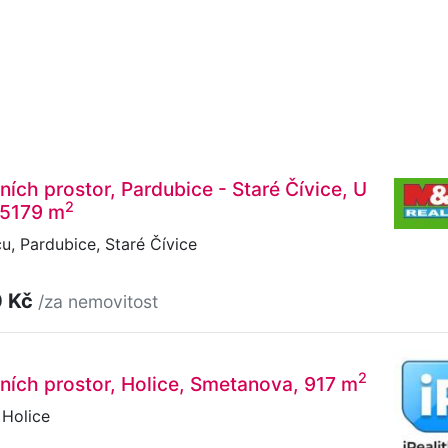
ních prostor, Pardubice - Staré Čívice, U
2
 5179 m
, Pardubice, Staré Čívice
0 Kč
/za nemovitost
2
ních prostor, Holice, Smetanova, 917 m
Holice