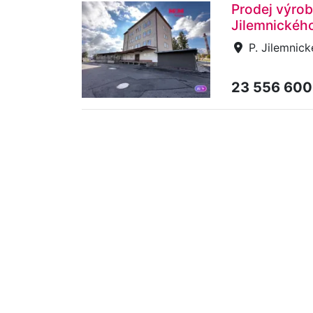
Prodej výrobn
Jilemnickéh
P. Jilemnick
23 556 600