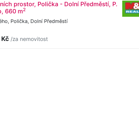
ích prostor, Polička - Dolní Předměstí, P.
2
o, 660 m
ého, Polička, Dolní Předměstí
 Kč
/za nemovitost