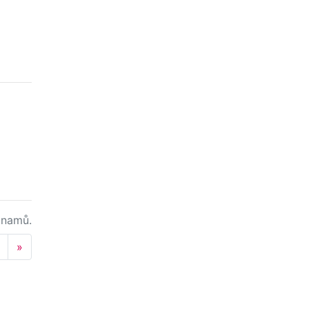
namů.
Next
»