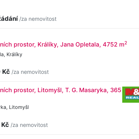
žádání
/za nemovitost
2
ních prostor, Králíky, Jana Opletala, 4752 m
a, Králíky
0 Kč
/za nemovitost
ních prostor, Litomyšl, T. G. Masaryka, 365
ka, Litomyšl
 Kč
/za nemovitost