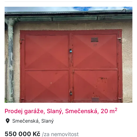
2
Prodej garáže, Slaný, Smečenská, 20 m
Smečenská, Slaný
550 000 Kč
/za nemovitost