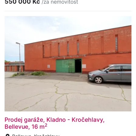
550 000 Kč
/za nemovitost
Prodej garáže, Kladno - Kročehlavy,
2
Bellevue, 16 m