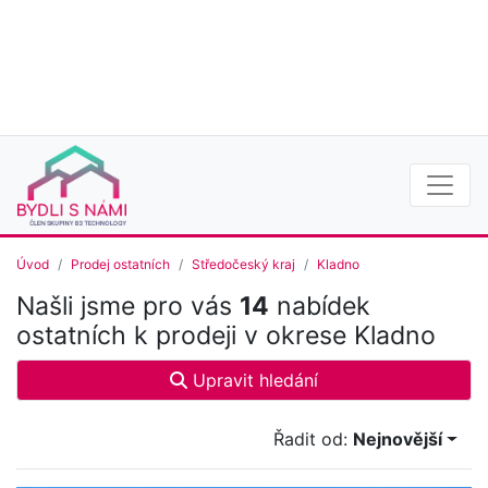
Úvod
Prodej ostatních
Středočeský kraj
Kladno
Našli jsme pro vás
14
nabídek
ostatních k prodeji v okrese Kladno
Upravit hledání
Řadit od:
Nejnovější