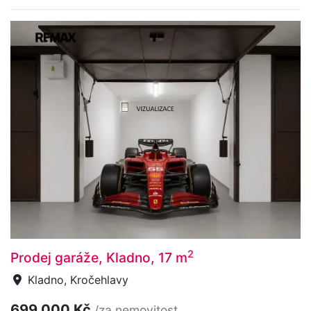
2
Prodej garáže, Kladno, 17 m
Kladno, Kročehlavy
699 000 Kč
/za nemovitost