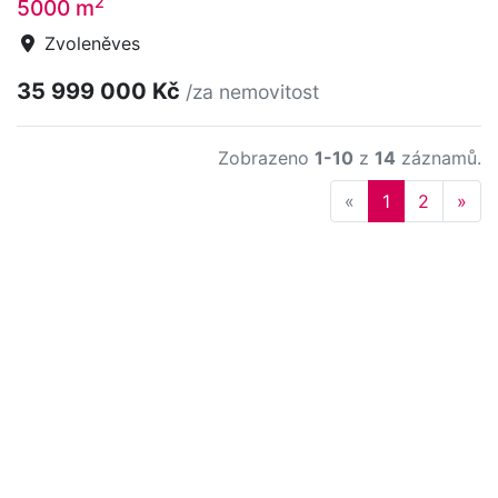
2
5000 m
Zvoleněves
35 999 000 Kč
/za nemovitost
Zobrazeno
1-10
z
14
záznamů.
Previous
Nex
«
1
2
»