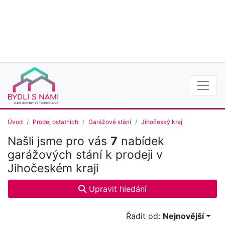
Úvod
Prodej ostatních
Garážové stání
Jihočeský kraj
Našli jsme pro vás
7
nabídek
garážových stání k prodeji v
Jihočeském kraji
Upravit hledání
Řadit od:
Nejnovější