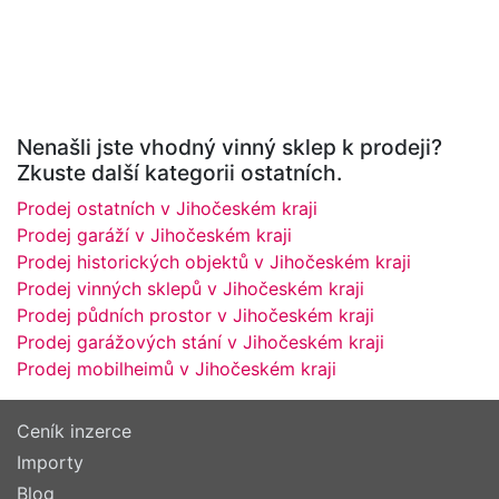
Nenašli jste vhodný vinný sklep k prodeji?
Zkuste další kategorii ostatních.
Prodej ostatních v Jihočeském kraji
Prodej garáží v Jihočeském kraji
Prodej historických objektů v Jihočeském kraji
Prodej vinných sklepů v Jihočeském kraji
Prodej půdních prostor v Jihočeském kraji
Prodej garážových stání v Jihočeském kraji
Prodej mobilheimů v Jihočeském kraji
Ceník inzerce
Importy
Blog