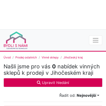
Úvod
Prodej ostatních
Vinné sklepy
Jihočeský kraj
Našli jsme pro vás
0
nabídek vinných
sklepů k prodeji v Jihočeském kraji
Upravit hledání
Řadit od:
Nejnovější