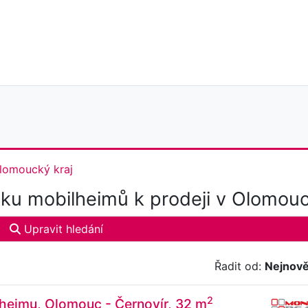
lomoucký kraj
ku mobilheimů k prodeji v Olomouc
Upravit hledání
Řadit od:
Nejnově
2
heimu, Olomouc - Černovír, 32 m