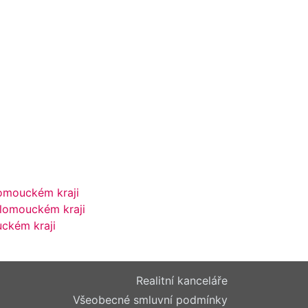
lomouckém kraji
Olomouckém kraji
ckém kraji
Realitní kanceláře
Všeobecné smluvní podmínky