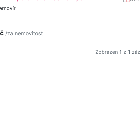
rnovír
Kč
/za nemovitost
Zobrazen
1
z
1
záz