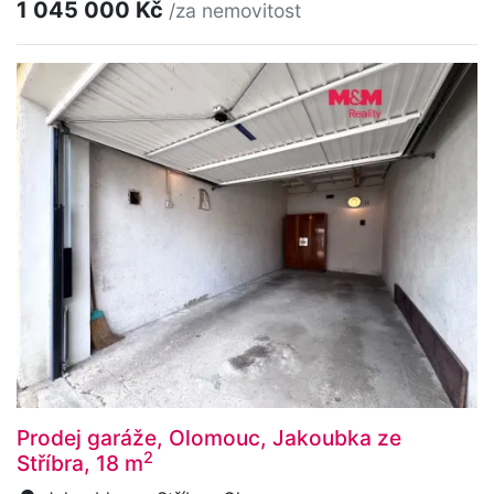
1 045 000 Kč
/za nemovitost
Prodej garáže, Olomouc, Jakoubka ze
2
Stříbra, 18 m