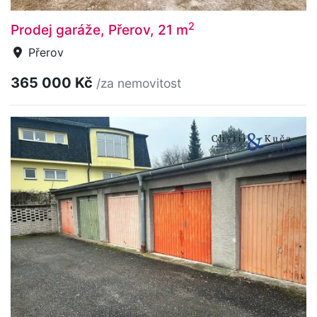
2
Prodej garáže, Přerov, 21 m
Přerov
365 000 Kč
/za nemovitost