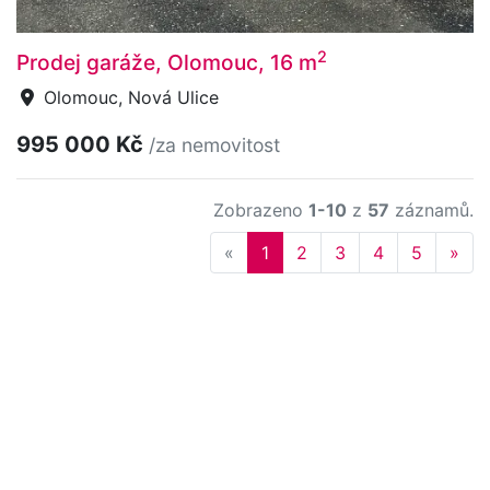
2
Prodej garáže, Olomouc, 16 m
Olomouc, Nová Ulice
995 000 Kč
/za nemovitost
Zobrazeno
1-10
z
57
záznamů.
Previous
Nex
«
1
2
3
4
5
»