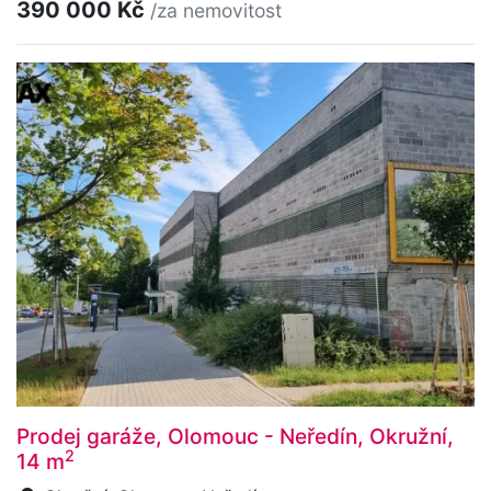
390 000 Kč
/za nemovitost
Prodej garáže, Olomouc - Neředín, Okružní,
2
14 m