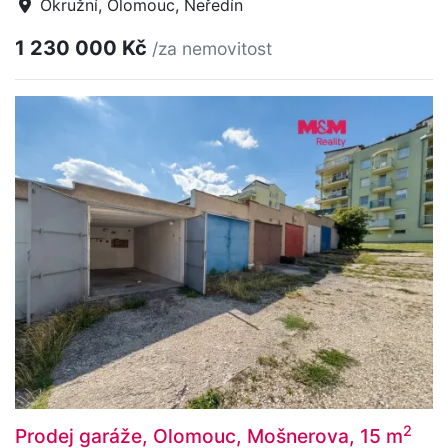
Okružní, Olomouc, Neředín
1 230 000 Kč
/za nemovitost
2
Prodej garáže, Olomouc, Mošnerova, 15 m