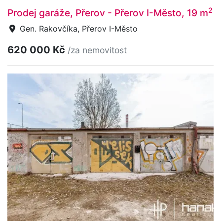
2
Prodej garáže, Přerov - Přerov I-Město, 19 m
Gen. Rakovčíka, Přerov I-Město
620 000 Kč
/za nemovitost