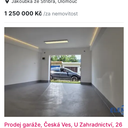
Jakoubka ze Stříbra, Olomouc
1 250 000 Kč
/za nemovitost
Prodej garáže, Česká Ves, U Zahradnictví, 26