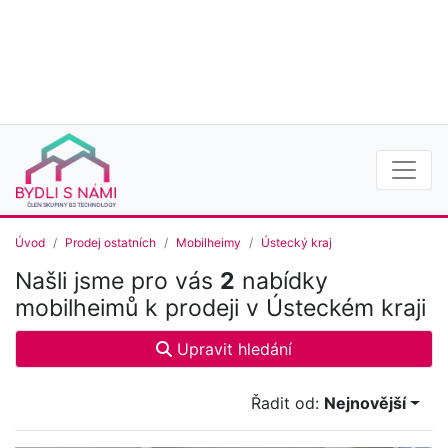
Úvod
Prodej ostatních
Mobilheimy
Ústecký kraj
Našli jsme pro vás
2
nabídky
mobilheimů k prodeji v Ústeckém kraji
Upravit hledání
Řadit od:
Nejnovější