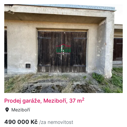
2
Prodej garáže, Meziboří, 37 m
Meziboří
490 000 Kč
/za nemovitost