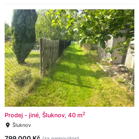
2
Prodej - jiné, Šluknov, 40 m
Šluknov
799 000 Kč
/za nemovitost