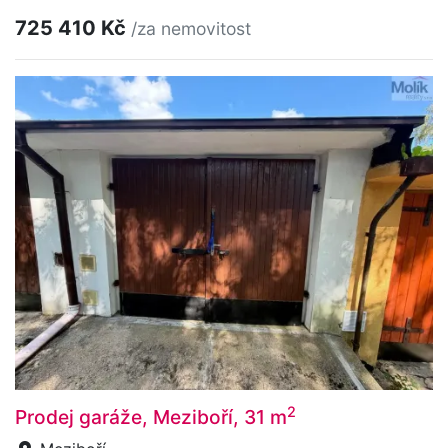
725 410 Kč
/za nemovitost
2
Prodej garáže, Meziboří, 31 m