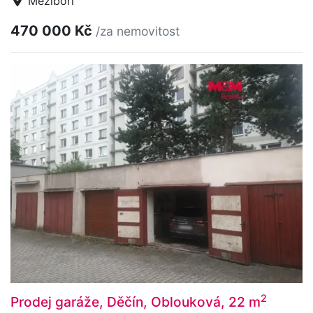
Meziboří
470 000 Kč
/za nemovitost
2
Prodej garáže, Děčín, Oblouková, 22 m