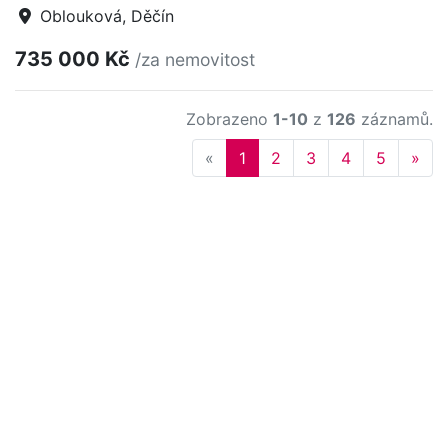
Oblouková, Děčín
735 000 Kč
/za nemovitost
Zobrazeno
1-10
z
126
záznamů.
Previous
Nex
«
1
2
3
4
5
»