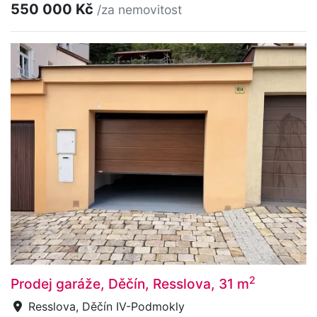
550 000 Kč
/za nemovitost
2
Prodej garáže, Děčín, Resslova, 31 m
Resslova, Děčín IV-Podmokly