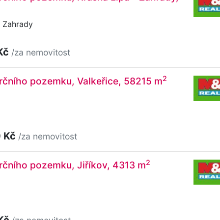
, Zahrady
Kč
/za nemovitost
2
rčního pozemku, Valkeřice, 58215 m
0 Kč
/za nemovitost
2
rčního pozemku, Jiříkov, 4313 m
 Kč