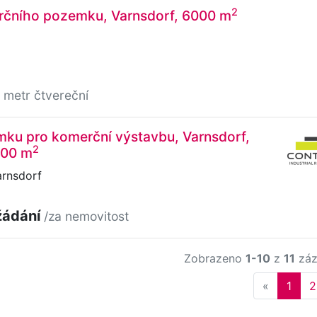
2
rčního pozemku, Varnsdorf, 6000 m
 metr čtvereční
mku pro komerční výstavbu, Varnsdorf,
2
000 m
arnsdorf
žádání
/za nemovitost
Zobrazeno
1-10
z
11
záz
Previous
«
1
2