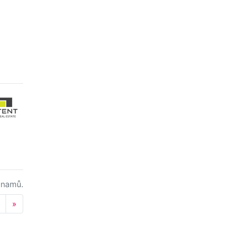
namů.
Next
»