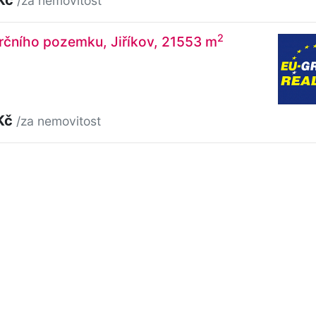
/za nemovitost
2
rčního pozemku, Jiříkov, 21553 m
Kč
/za nemovitost