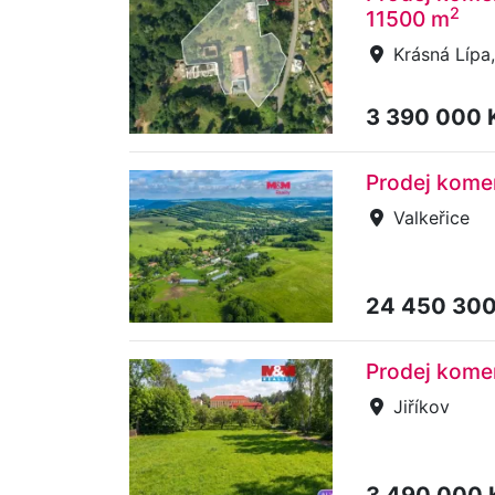
2
11500 m
Krásná Lípa
3 390 000 
Prodej kome
Valkeřice
24 450 30
Prodej kome
Jiříkov
3 490 000