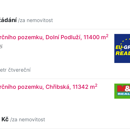
žádání
/za nemovitost
2
rčního pozemku, Dolní Podluží, 11400 m
í
etr čtvereční
2
rčního pozemku, Chřibská, 11342 m
 Kč
/za nemovitost