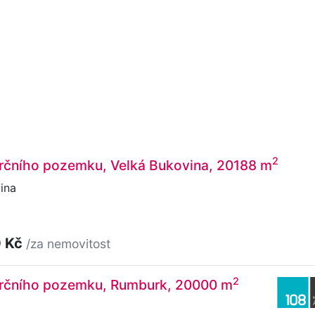
2
rčního pozemku, Velká Bukovina, 20188 m
ina
0 Kč
/za nemovitost
2
rčního pozemku, Rumburk, 20000 m