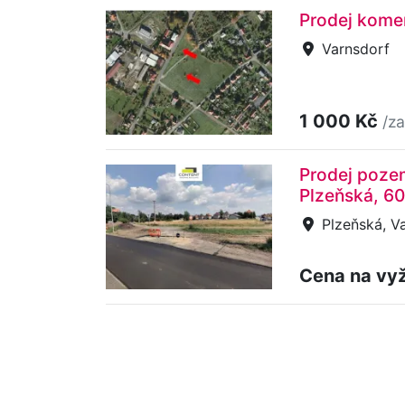
Prodej kome
Varnsdorf
1 000 Kč
/za
Prodej poze
Plzeňská, 6
Plzeňská, V
Cena na vy