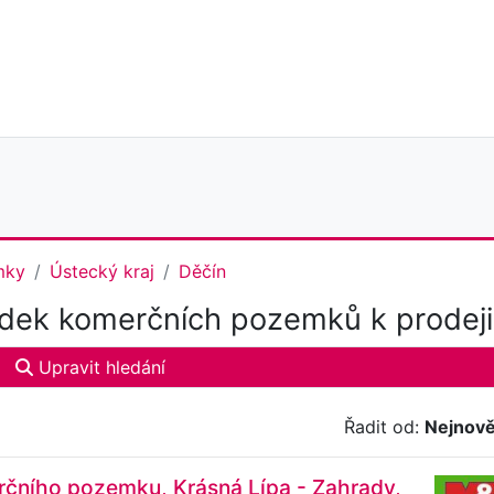
mky
Ústecký kraj
Děčín
dek komerčních pozemků k prodeji
Upravit hledání
Řadit od:
Nejnově
rčního pozemku, Krásná Lípa - Zahrady,