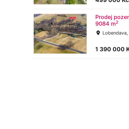
Prodej pozem
2
9084 m
Lobendava, 
1 390 000 