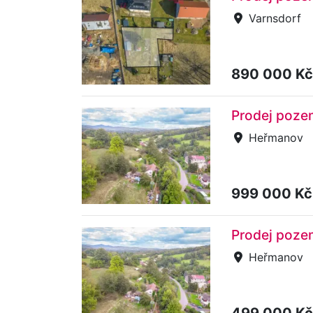
Varnsdorf
890 000 K
Prodej poze
Heřmanov
999 000 K
Prodej poze
Heřmanov
499 000 K