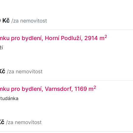
0 Kč
/za nemovitost
2
ku pro bydlení, Horní Podluží, 2914 m
ží
Kč
/za nemovitost
2
ku pro bydlení, Varnsdorf, 1169 m
Studánka
Kč
/za nemovitost