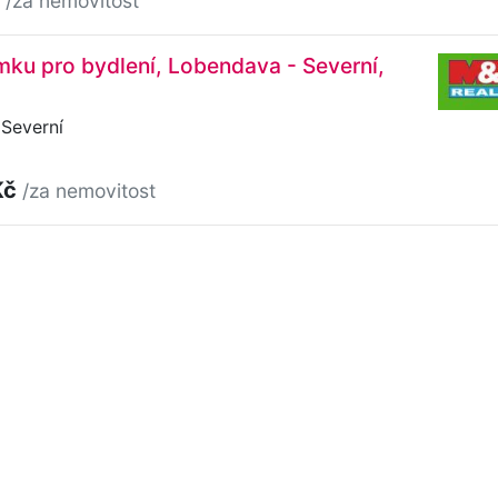
/za nemovitost
ku pro bydlení, Lobendava - Severní,
Severní
Kč
/za nemovitost