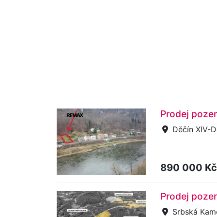
Prodej pozem
Děčín XIV-Do
890 000 K
Prodej poze
Srbská Kam