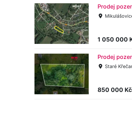
Prodej pozem
Mikulášovic
1 050 000 
Prodej pozem
Staré Křeča
850 000 K