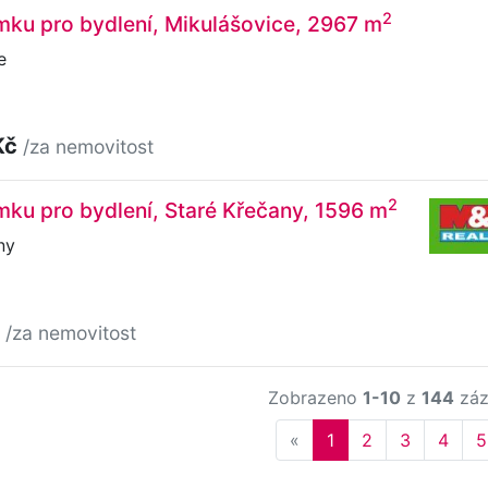
2
ku pro bydlení, Mikulášovice, 2967 m
e
Kč
/za nemovitost
2
ku pro bydlení, Staré Křečany, 1596 m
ny
č
/za nemovitost
Zobrazeno
1-10
z
144
záz
Previous
«
1
2
3
4
5