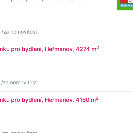
č
/za nemovitost
2
mku pro bydlení, Heřmanov, 4274 m
č
/za nemovitost
2
mku pro bydlení, Heřmanov, 4180 m
č