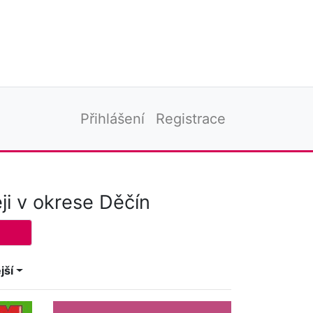
Přihlášení
Registrace
i v okrese Děčín
jší