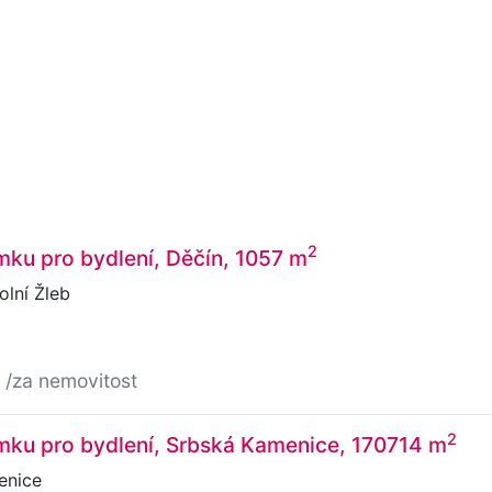
2
ku pro bydlení, Děčín, 1057 m
lní Žleb
č
/za nemovitost
2
mku pro bydlení, Srbská Kamenice, 170714 m
enice