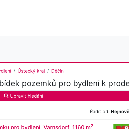
dlení
Ústecký kraj
Děčín
ídek pozemků pro bydlení k prodej
Upravit hledání
Řadit od:
Nejnově
2
ku pro bydlení, Varnsdorf, 1160 m