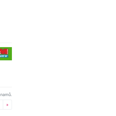
namů.
Next
»