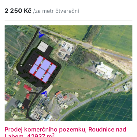
2 250 Kč
/za metr čtvereční
Prodej komerčního pozemku, Roudnice nad
2
Labem, 42937 m