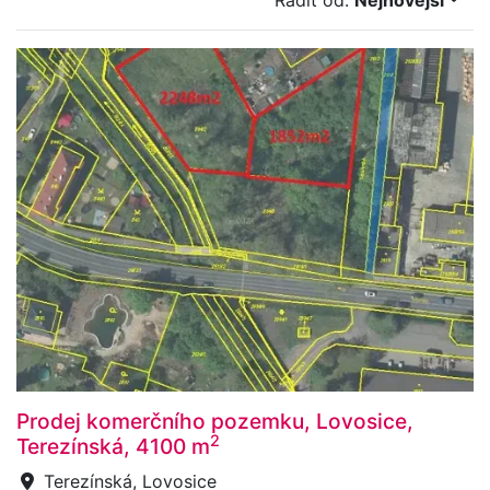
Řadit od:
Nejnovější
Prodej komerčního pozemku, Lovosice,
2
Terezínská, 4100 m
Terezínská, Lovosice