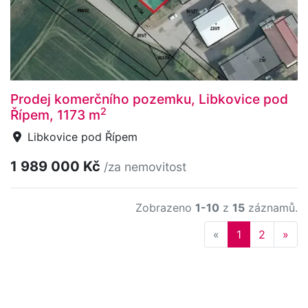
Prodej komerčního pozemku, Libkovice pod
2
Řípem, 1173 m
Libkovice pod Řípem
1 989 000 Kč
/za nemovitost
Zobrazeno
1-10
z
15
záznamů.
Previous
Nex
«
1
2
»