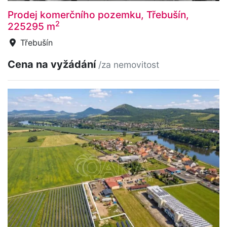
Prodej komerčního pozemku, Třebušín,
2
225295 m
Třebušín
Cena na vyžádání
/za nemovitost