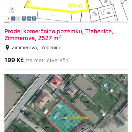
Prodej komerčního pozemku, Třebenice,
2
Zimmerova, 2527 m
Zimmerova, Třebenice
199 Kč
/za metr čtvereční