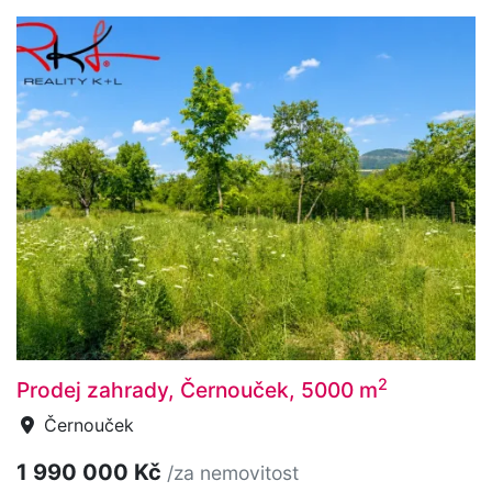
2
Prodej zahrady, Černouček, 5000 m
Černouček
1 990 000 Kč
/za nemovitost