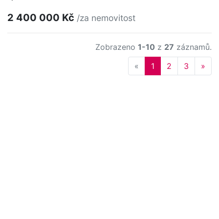
2 400 000 Kč
/za nemovitost
Zobrazeno
1-10
z
27
záznamů.
Previous
Nex
«
1
2
3
»