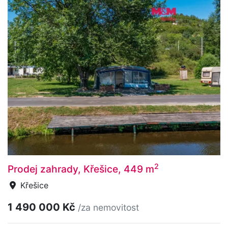
2
Prodej zahrady, Křešice, 449 m
Křešice
1 490 000 Kč
/za nemovitost