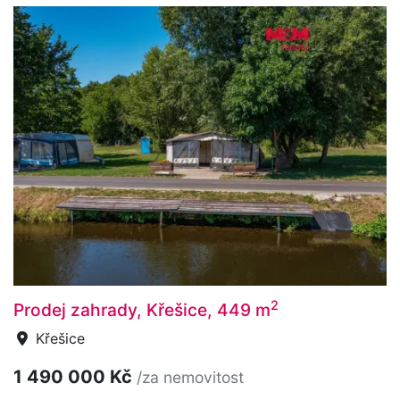
2
Prodej zahrady, Křešice, 449 m
Křešice
1 490 000 Kč
/za nemovitost