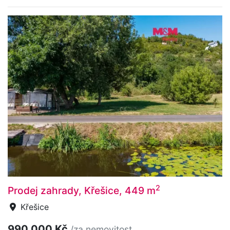
2
Prodej zahrady, Křešice, 449 m
Křešice
990 000 Kč
/za nemovitost