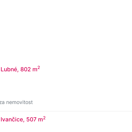
2
 Lubné, 802 m
za nemovitost
2
 Ivančice, 507 m