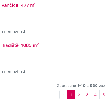
2
 Ivančice, 477 m
za nemovitost
2
 Hradiště, 1083 m
za nemovitost
Zobrazeno
1-10
z
969
záz
Previous
«
1
2
3
4
5