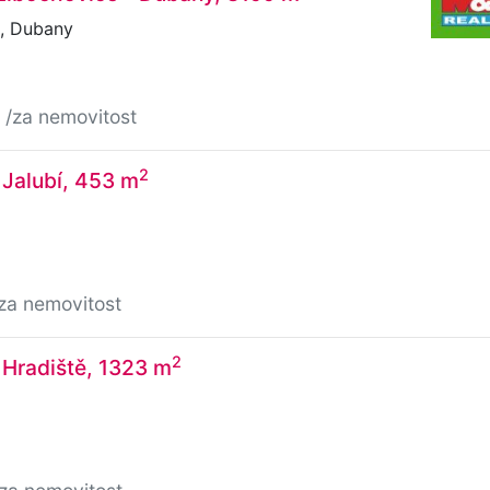
, Dubany
č
/za nemovitost
2
 Jalubí, 453 m
za nemovitost
2
 Hradiště, 1323 m