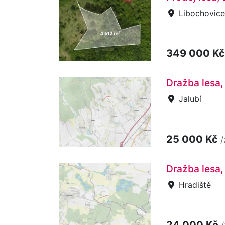
Libochovice
349 000 K
Dražba lesa,
Jalubí
25 000 Kč
/
Dražba lesa,
Hradiště
24 000 Kč