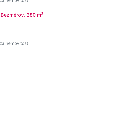
/za nemovitost
2
, Bezměrov, 380 m
/za nemovitost