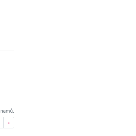
namů.
Next
»