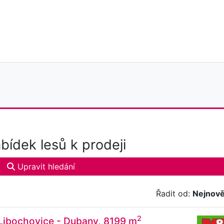
bídek lesů k prodeji
Upravit hledání
Řadit od:
Nejnově
2
 Libochovice - Dubany, 8199 m