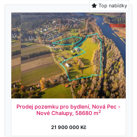
Top nabídky
Prodej pozemku pro bydlení, Nová Pec -
2
Nové Chalupy, 58680 m
21 900 000 Kč