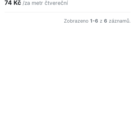
74 Kč
/za metr čtvereční
Zobrazeno
1-6
z
6
záznamů.