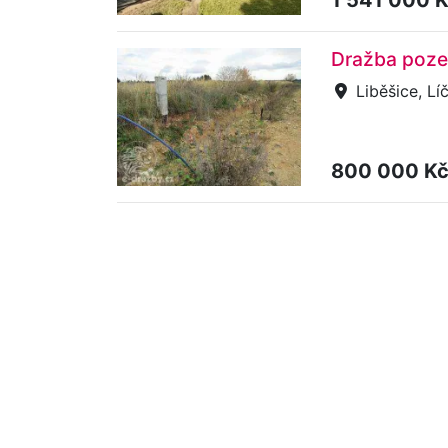
Dražba pozem
Liběšice, Lí
800 000 K