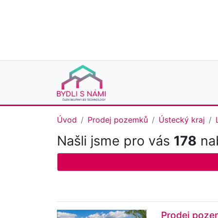
Úvod
Prodej pozemků
Ústecký kraj
Našli jsme pro vás
178
nab
Prodej poze