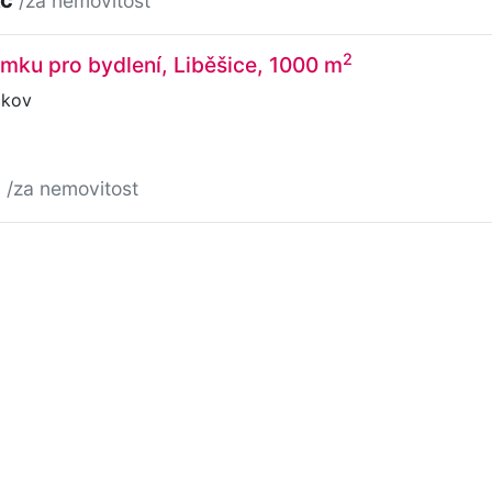
/za nemovitost
2
ku pro bydlení, Liběšice, 1000 m
čkov
č
/za nemovitost