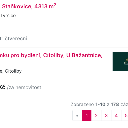
2
, Staňkovice, 4313 m
Tvršice
tr čtvereční
ku pro bydlení, Cítoliby, U Bažantnice,
, Cítoliby
 Kč
/za nemovitost
Zobrazeno
1-10
z
178
záz
Previous
«
1
2
3
4
5