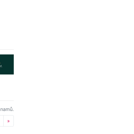
namů.
Next
»