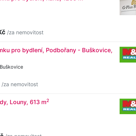
Kč
/za nemovitost
ku pro bydlení, Podbořany - Buškovice,
Buškovice
č
/za nemovitost
2
dy, Louny, 613 m
Kč