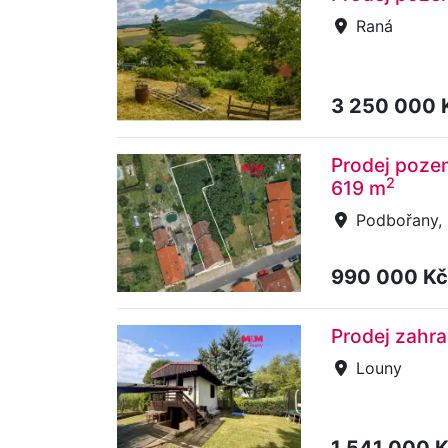
Raná
3 250 000 
Prodej pozem
2
619 m
Podbořany, 
990 000 K
Prodej zahra
Louny
1 541 000 