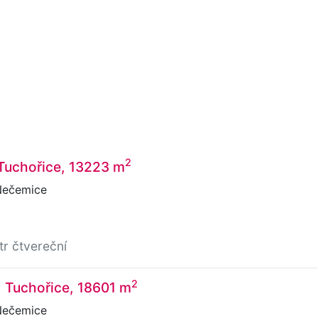
2
 Tuchořice, 13223 m
Nečemice
tr čtvereční
2
, Tuchořice, 18601 m
Nečemice