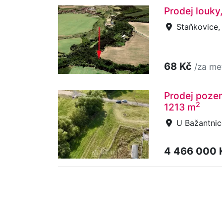
Prodej louky
Staňkovice, 
68 Kč
/za me
Prodej pozem
2
1213 m
U Bažantnice
4 466 000