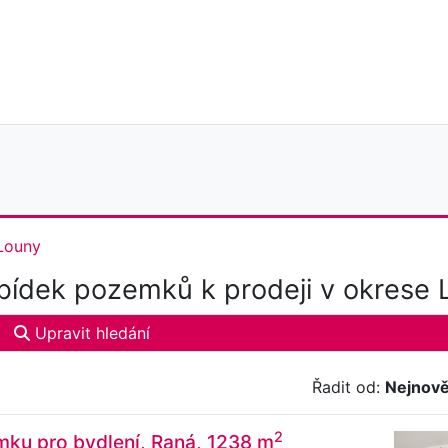
Louny
ídek pozemků k prodeji v okrese 
Upravit hledání
Řadit od:
Nejnově
2
mku pro bydlení, Raná, 1238 m