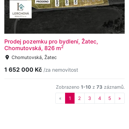
Prodej pozemku pro bydlení, Žatec,
2
Chomutovská, 826 m
Chomutovská, Žatec
1 652 000 Kč
/za nemovitost
Zobrazeno
1-10
z
73
záznamů.
Previous
Nex
«
1
2
3
4
5
»