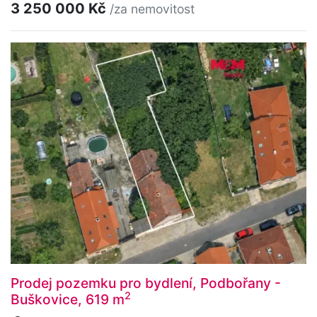
3 250 000 Kč
/za nemovitost
Prodej pozemku pro bydlení, Podbořany -
2
Buškovice, 619 m