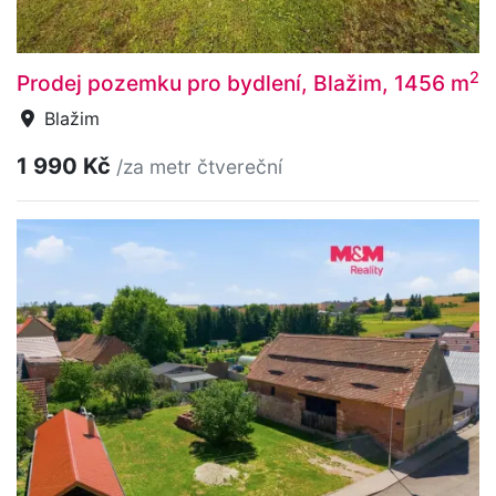
2
Prodej pozemku pro bydlení, Blažim, 1456 m
Blažim
1 990 Kč
/za metr čtvereční