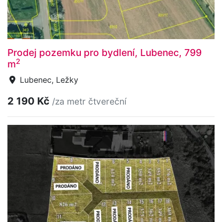
Prodej pozemku pro bydlení, Lubenec, 799
2
m
Lubenec, Ležky
2 190 Kč
/za metr čtvereční