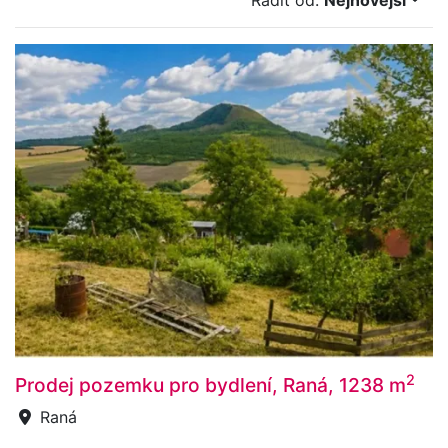
Řadit od:
Nejnovější
2
Prodej pozemku pro bydlení, Raná, 1238 m
Raná