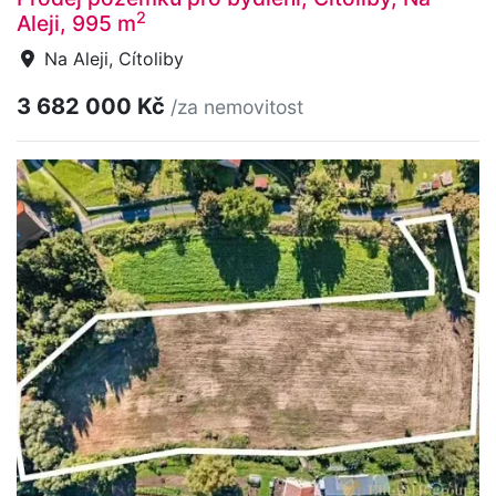
2
Aleji, 995 m
Na Aleji, Cítoliby
3 682 000 Kč
/za nemovitost