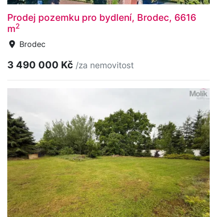
Prodej pozemku pro bydlení, Brodec, 6616
2
m
Brodec
3 490 000 Kč
/za nemovitost