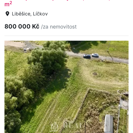
2
m
Liběšice, Líčkov
800 000 Kč
/za nemovitost