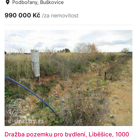
Podbořany, Buškovice
990 000 Kč
/za nemovitost
Dražba pozemku pro bydlení, Liběšice, 1000