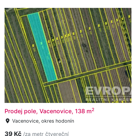
2
Prodej pole, Vacenovice, 138 m
Vacenovice, okres hodonín
39 Kč
/za metr čtvereční