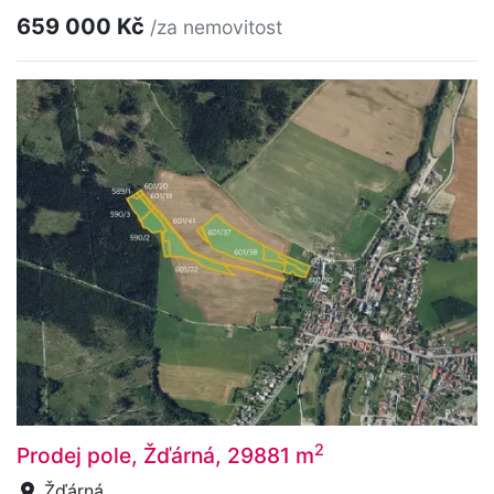
659 000 Kč
/za nemovitost
2
Prodej pole, Žďárná, 29881 m
Žďárná