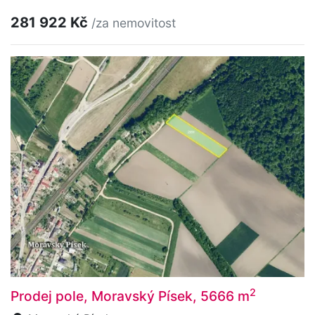
281 922 Kč
/za nemovitost
2
Prodej pole, Moravský Písek, 5666 m