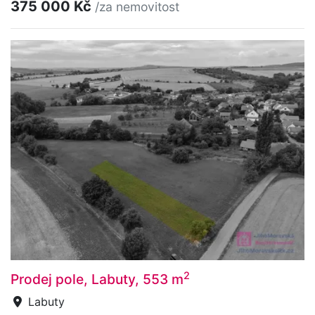
375 000 Kč
/za nemovitost
2
Prodej pole, Labuty, 553 m
Labuty