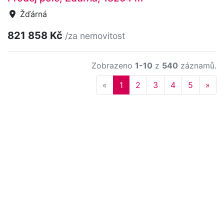
Žďárná
821 858 Kč
/za nemovitost
Zobrazeno
1-10
z
540
záznamů.
Previous
Nex
«
1
2
3
4
5
»