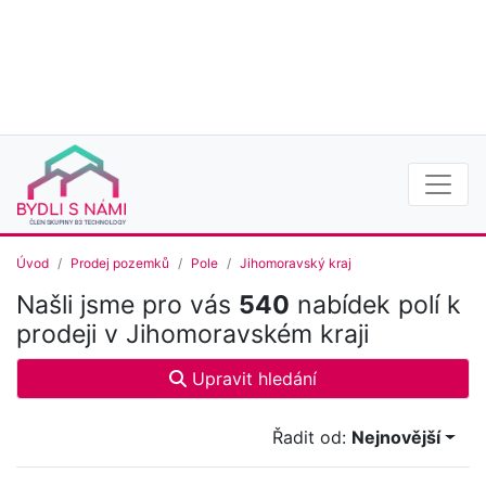
Úvod
Prodej pozemků
Pole
Jihomoravský kraj
Našli jsme pro vás
540
nabídek polí k
prodeji v Jihomoravském kraji
Upravit hledání
Řadit od:
Nejnovější