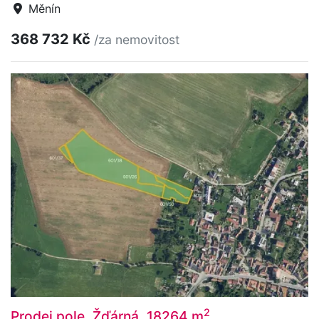
Měnín
368 732 Kč
/za nemovitost
2
Prodej pole, Žďárná, 18264 m