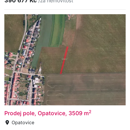
390 677 Kč
/za nemovitost
2
Prodej pole, Opatovice, 3509 m
Opatovice