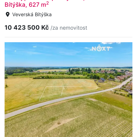
2
Bítýška, 627 m
Veverská Bítýška
10 423 500 Kč
/za nemovitost