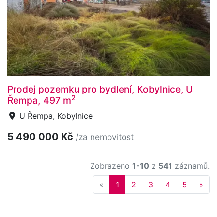
Prodej pozemku pro bydlení, Kobylnice, U
2
Řempa, 497 m
U Řempa, Kobylnice
5 490 000 Kč
/za nemovitost
Zobrazeno
1-10
z
541
záznamů.
Previous
Nex
«
1
2
3
4
5
»