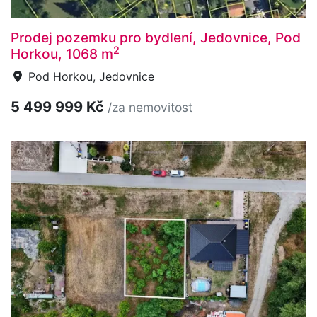
Prodej pozemku pro bydlení, Jedovnice, Pod
2
Horkou, 1068 m
Pod Horkou, Jedovnice
5 499 999 Kč
/za nemovitost