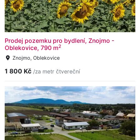
Prodej pozemku pro bydlení, Znojmo -
2
Oblekovice, 790 m
Znojmo, Oblekovice
1 800 Kč
/za metr čtvereční