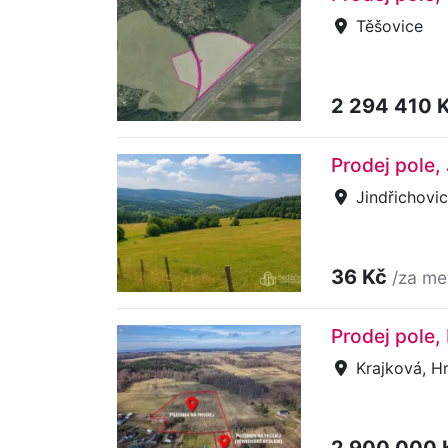
Těšovice
2 294 410 
Prodej pole,
Jindřichovi
36 Kč
/za me
Prodej pole,
Krajková, H
2 900 000