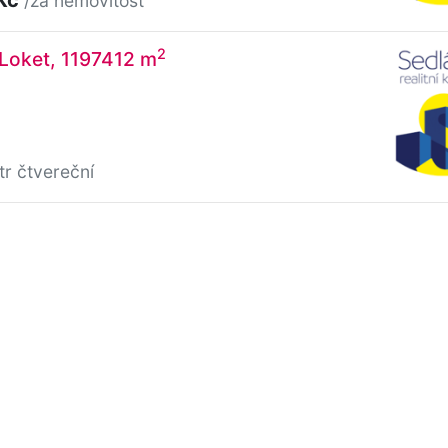
/za nemovitost
2
 Loket, 1197412 m
tr čtvereční