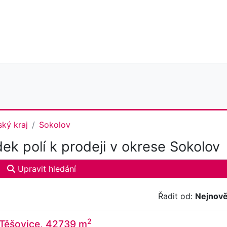
ský kraj
Sokolov
ek polí k prodeji v okrese Sokolov
Upravit hledání
Řadit od:
Nejnově
2
 Těšovice, 42739 m