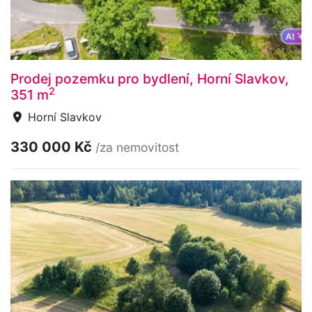
Prodej pozemku pro bydlení, Horní Slavkov,
2
351 m
Horní Slavkov
330 000 Kč
/za nemovitost