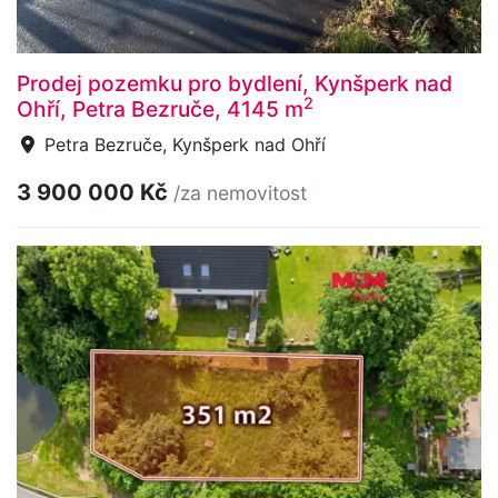
Prodej pozemku pro bydlení, Kynšperk nad
2
Ohří, Petra Bezruče, 4145 m
Petra Bezruče, Kynšperk nad Ohří
3 900 000 Kč
/za nemovitost