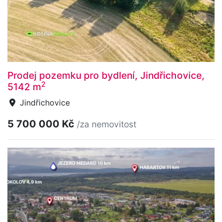
Prodej pozemku pro bydlení, Jindřichovice,
2
5142 m
Jindřichovice
5 700 000 Kč
/za nemovitost