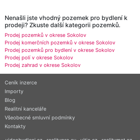
Nenašli jste vhodný pozemek pro bydlení k
prodeji? Zkuste další kategorii pozemků.
Prodej pozemků v okrese Sokolov
Prodej komerčních pozemků v okrese Sokolov
Prodej pozemků pro bydlení v okrese Sokolov
Prodej polí v okrese Sokolov
Prodej zahrad v okrese Sokolov
Ceník inzerce
Importy
Blog
Realitní kanceláře
Všeobecné smluvní podmínky
Kontakty