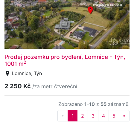
Prodej pozemku pro bydlení, Lomnice - Týn,
2
1001 m
Lomnice, Týn
2 250 Kč
/za metr čtvereční
Zobrazeno
1-10
z
55
záznamů.
Previous
Nex
«
1
2
3
4
5
»