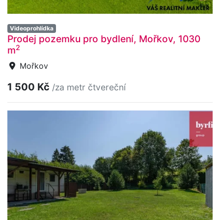
Videoprohlídka
Prodej pozemku pro bydlení, Mořkov, 1030
2
m
Mořkov
1 500 Kč
/za metr čtvereční