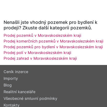
Nenašli jste vhodný pozemek pro bydlení k
prodeji? Zkuste další kategorii pozemků.
Prodej pozemků v Moravskoslezském kraji
Prodej komerčních pozemků v Moravskoslezském kraji
Prodej pozemků pro bydlení v Moravskoslezském kraji
Prodej polí v Moravskoslezském kraji
Prodej zahrad v Moravskoslezském kraji
Ceník inzerce
Importy
Blog
Realitní kanceláře
Všeobecné smluvní podmínky
Kontakty