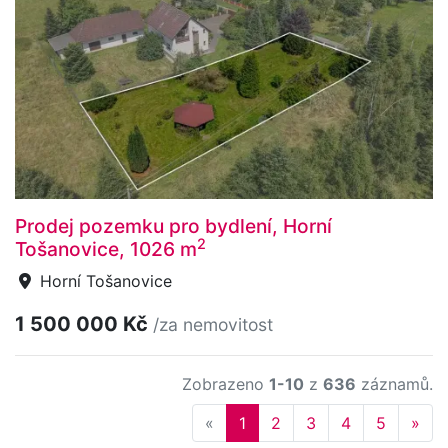
Prodej pozemku pro bydlení, Horní
2
Tošanovice, 1026 m
Horní Tošanovice
1 500 000 Kč
/za nemovitost
Zobrazeno
1-10
z
636
záznamů.
Previous
Nex
«
1
2
3
4
5
»