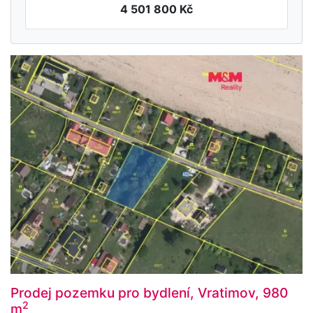
4 501 800 Kč
Prodej pozemku pro bydlení, Vratimov, 980
2
m