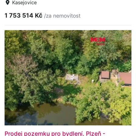
Kasejovice
1 753 514 Kč
/za nemovitost
Prodej pozemku pro bydlení, Plzeň -