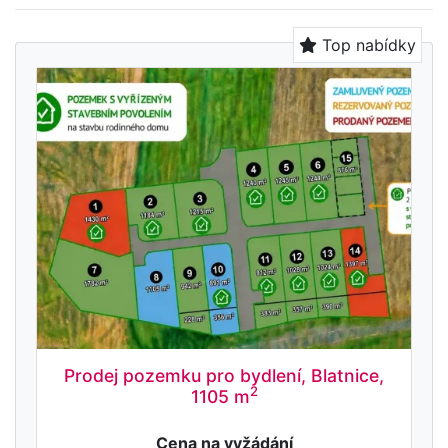
Top nabídky
Prodej pozemku pro bydlení, Blatnice,
2
1105 m
Cena na vyžádání