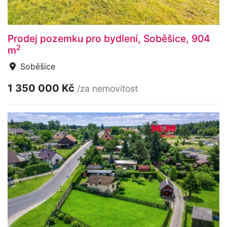
Prodej pozemku pro bydlení, Soběšice, 904
2
m
Soběšice
1 350 000 Kč
/za nemovitost