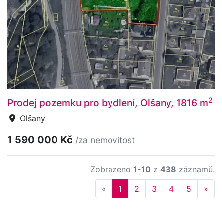
2
Prodej pozemku pro bydlení, Olšany, 1816 m
Olšany
1 590 000 Kč
/za nemovitost
Zobrazeno
1-10
z
438
záznamů.
Previous
Nex
«
1
2
3
4
5
»