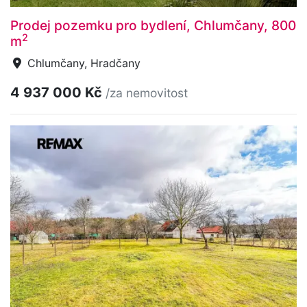
Prodej pozemku pro bydlení, Chlumčany, 800
2
m
Chlumčany, Hradčany
4 937 000 Kč
/za nemovitost