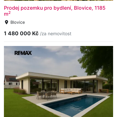
Prodej pozemku pro bydlení, Blovice, 1185
2
m
Blovice
1 480 000 Kč
/za nemovitost