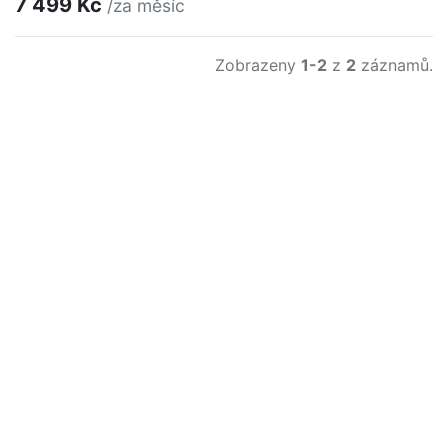
7 499 Kč
/za měsíc
Zobrazeny
1-2
z
2
záznamů.