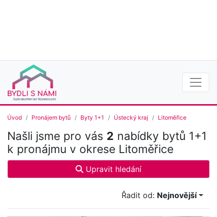
Úvod
Pronájem bytů
Byty 1+1
Ústecký kraj
Litoměřice
Našli jsme pro vás
2
nabídky bytů 1+1
k pronájmu v okrese Litoměřice
Upravit hledání
Řadit od:
Nejnovější