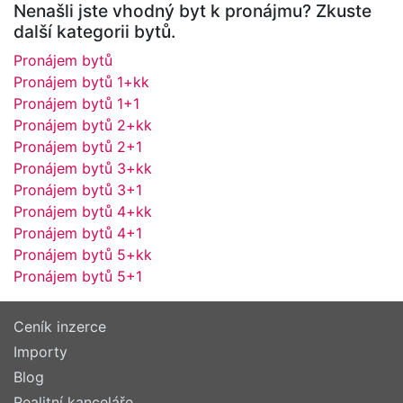
Nenašli jste vhodný byt k pronájmu? Zkuste
další kategorii bytů.
Pronájem bytů
Pronájem bytů 1+kk
Pronájem bytů 1+1
Pronájem bytů 2+kk
Pronájem bytů 2+1
Pronájem bytů 3+kk
Pronájem bytů 3+1
Pronájem bytů 4+kk
Pronájem bytů 4+1
Pronájem bytů 5+kk
Pronájem bytů 5+1
Ceník inzerce
Importy
Blog
Realitní kanceláře