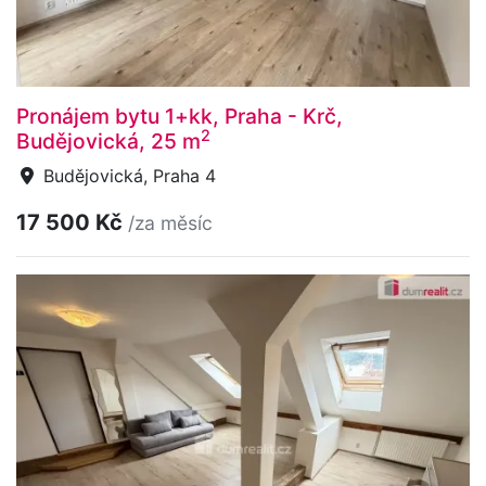
Pronájem bytu 1+kk, Praha - Krč,
2
Budějovická, 25 m
Budějovická, Praha 4
17 500 Kč
/za měsíc