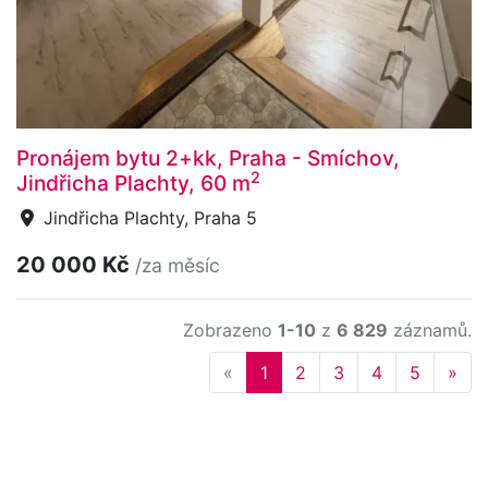
Pronájem bytu 2+kk, Praha - Smíchov,
2
Jindřicha Plachty, 60 m
Jindřicha Plachty, Praha 5
20 000 Kč
/za měsíc
Zobrazeno
1-10
z
6 829
záznamů.
Previous
Nex
«
1
2
3
4
5
»