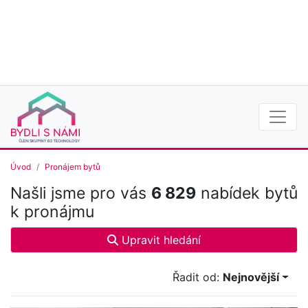
Úvod
Pronájem bytů
Našli jsme pro vás
6 829
nabídek bytů
k pronájmu
Upravit hledání
Řadit od:
Nejnovější