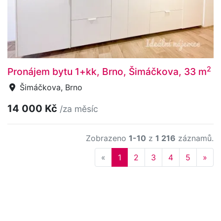
2
Pronájem bytu 1+kk, Brno, Šimáčkova, 33 m
Šimáčkova, Brno
14 000 Kč
/za měsíc
Zobrazeno
1-10
z
1 216
záznamů.
Previous
Nex
«
1
2
3
4
5
»