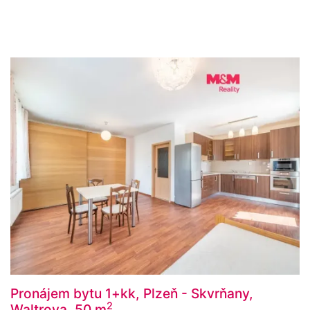
Pronájem bytu 1+kk, Plzeň - Skvrňany,
2
Waltrova, 50 m