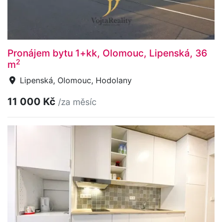
Pronájem bytu 1+kk, Olomouc, Lipenská, 36
2
m
Lipenská, Olomouc, Hodolany
11 000 Kč
/za měsíc