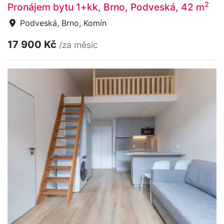
2
Pronájem bytu 1+kk, Brno, Podveská, 42 m
Podveská, Brno, Komín
17 900 Kč
/za měsíc