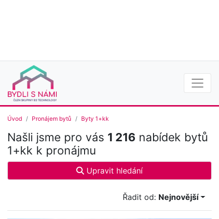
Úvod
Pronájem bytů
Byty 1+kk
Našli jsme pro vás
1 216
nabídek bytů
1+kk k pronájmu
Upravit hledání
Řadit od:
Nejnovější