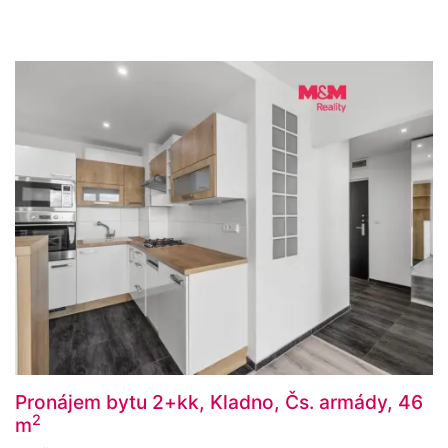
Pronájem bytu 2+kk, Kladno, Čs. armády, 46
2
m