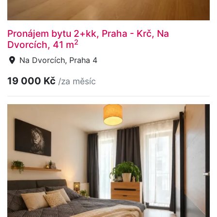
Pronájem bytu 2+kk, Praha - Krč, Na
2
Dvorcích, 41 m
Na Dvorcích, Praha 4
19 000 Kč
/za měsíc