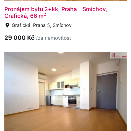
Pronájem bytu 2+kk, Praha - Smíchov,
2
Grafická, 66 m
Grafická, Praha 5, Smíchov
29 000 Kč
/za nemovitost