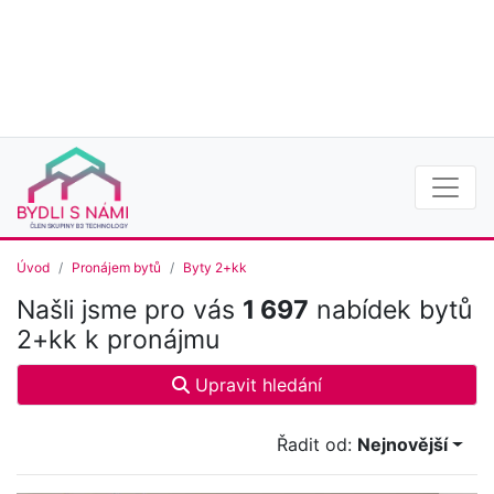
Úvod
Pronájem bytů
Byty 2+kk
Našli jsme pro vás
1 697
nabídek bytů
2+kk k pronájmu
Upravit hledání
Řadit od:
Nejnovější