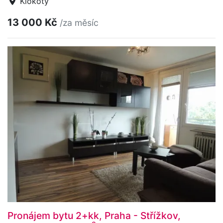
Klokoty
13 000 Kč
/za měsíc
Pronájem bytu 2+kk, Praha - Střížkov,