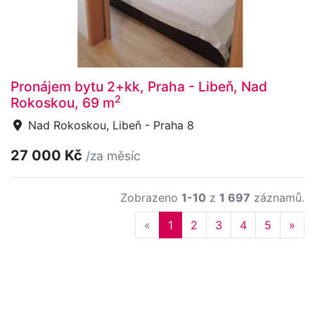
Pronájem bytu 2+kk, Praha - Libeň, Nad
2
Rokoskou, 69 m
Nad Rokoskou, Libeň - Praha 8
27 000 Kč
/za měsíc
Zobrazeno
1-10
z
1 697
záznamů.
Previous
Nex
«
1
2
3
4
5
»