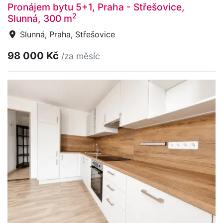
Pronájem bytu 5+1, Praha - Střešovice,
2
Slunná, 300 m
Slunná, Praha, Střešovice
98 000 Kč
/za měsíc