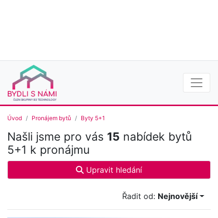
Úvod
Pronájem bytů
Byty 5+1
Našli jsme pro vás
15
nabídek bytů
5+1 k pronájmu
Upravit hledání
Řadit od:
Nejnovější