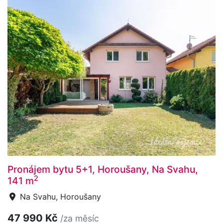
Pronájem bytu 5+1, Horoušany, Na Svahu,
2
141 m
Na Svahu, Horoušany
47 990 Kč
/za měsíc