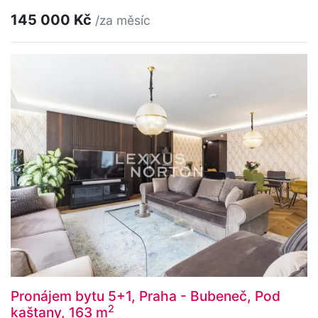
145 000 Kč
/za měsíc
Pronájem bytu 5+1, Praha - Bubeneč, Pod
2
kaštany, 163 m