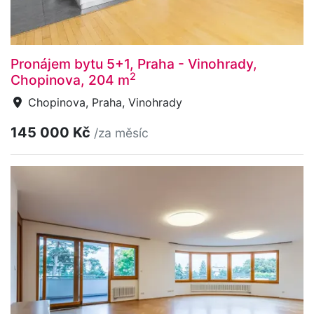
Pronájem bytu 5+1, Praha - Vinohrady,
2
Chopinova, 204 m
Chopinova, Praha, Vinohrady
145 000 Kč
/za měsíc