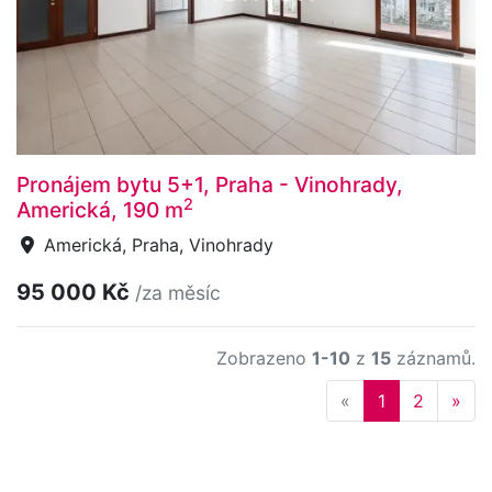
Pronájem bytu 5+1, Praha - Vinohrady,
2
Americká, 190 m
Americká, Praha, Vinohrady
95 000 Kč
/za měsíc
Zobrazeno
1-10
z
15
záznamů.
Previous
Nex
«
1
2
»