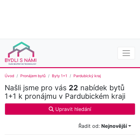
Úvod
Pronájem bytů
Byty 1+1
Pardubický kraj
Našli jsme pro vás
22
nabídek bytů
1+1 k pronájmu v Pardubickém kraji
Upravit hledání
Řadit od:
Nejnovější