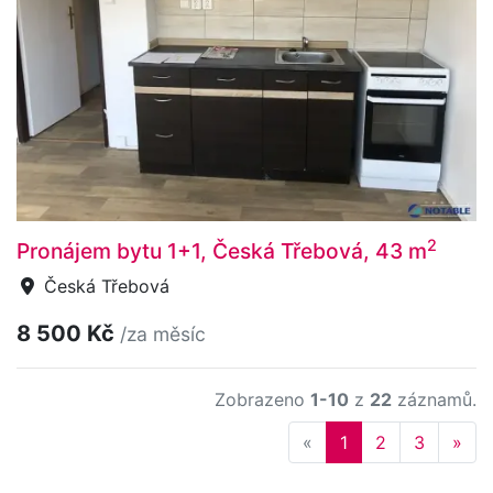
2
Pronájem bytu 1+1, Česká Třebová, 43 m
Česká Třebová
8 500 Kč
/za měsíc
Zobrazeno
1-10
z
22
záznamů.
Previous
Nex
«
1
2
3
»