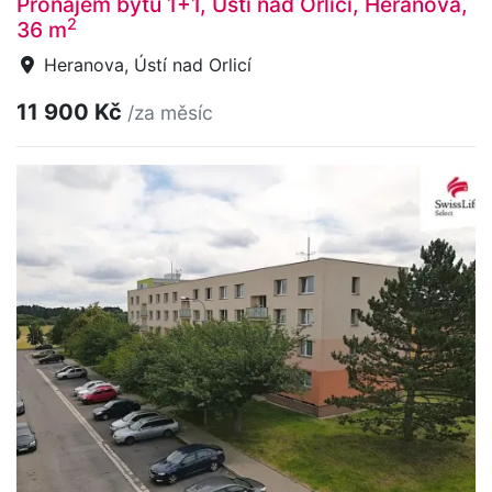
Pronájem bytu 1+1, Ústí nad Orlicí, Heranova,
2
36 m
Heranova, Ústí nad Orlicí
11 900 Kč
/za měsíc