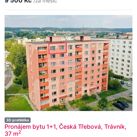
9 500 Kč
/za měsíc
3D prohlídka
Pronájem bytu 1+1, Česká Třebová, Trávník,
2
37 m