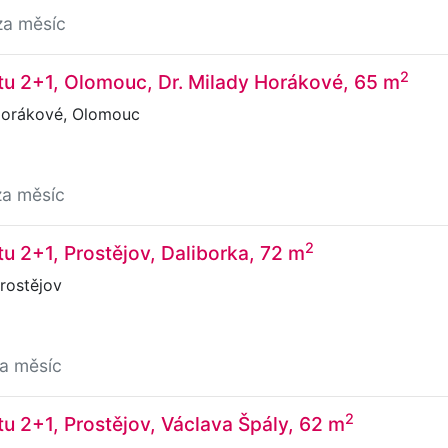
za měsíc
2
u 2+1, Olomouc, Dr. Milady Horákové, 65 m
Horákové, Olomouc
za měsíc
2
u 2+1, Prostějov, Daliborka, 72 m
rostějov
za měsíc
2
u 2+1, Prostějov, Václava Špály, 62 m