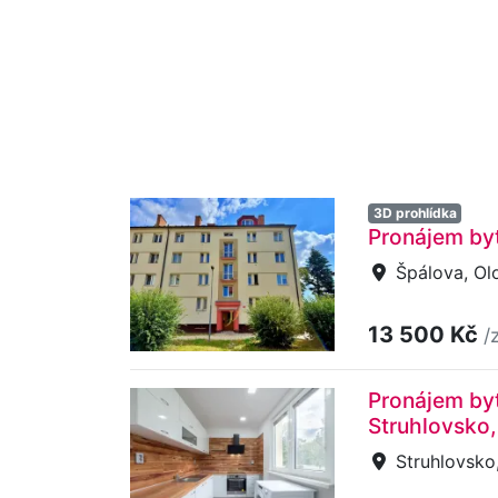
3D prohlídka
Pronájem by
Špálova, Ol
13 500 Kč
/
Pronájem byt
Struhlovsko
Struhlovsko,