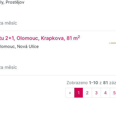
y, Prostějov
za měsíc
2
tu 2+1, Olomouc, Krapkova, 81 m
lomouc, Nová Ulice
za měsíc
Zobrazeno
1-10
z
81
záz
Previous
«
1
2
3
4
5