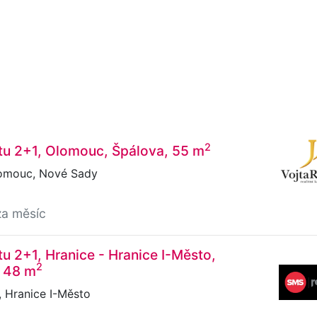
2
tu 2+1, Olomouc, Špálova, 55 m
omouc, Nové Sady
za měsíc
u 2+1, Hranice - Hranice I-Město,
2
, 48 m
 Hranice I-Město