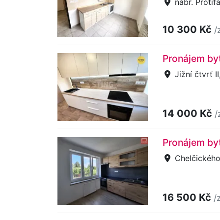
nábř. Protif
10 300 Kč
/
Pronájem bytu
Jižní čtvrť I
14 000 Kč
/
Pronájem by
Chelčického
16 500 Kč
/