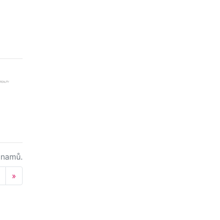
namů.
Next
»