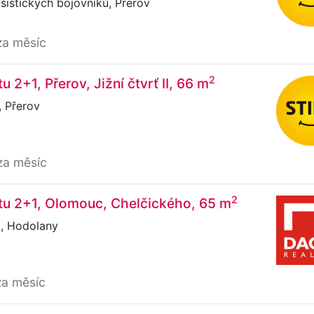
ašistických bojovníků, Přerov
za měsíc
2
 2+1, Přerov, Jižní čtvrť II, 66 m
I, Přerov
za měsíc
2
tu 2+1, Olomouc, Chelčického, 65 m
, Hodolany
za měsíc