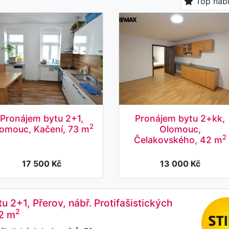
Top nab
Pronájem bytu 2+1,
Pronájem bytu 2+kk,
2
omouc, Kačení, 73 m
Olomouc,
2
Čelakovského, 42 m
17 500 Kč
13 000 Kč
u 2+1, Přerov, nábř. Protifašistických
2
52 m