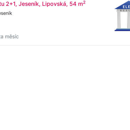
2
u 2+1, Jeseník, Lipovská, 54 m
eseník
za měsíc