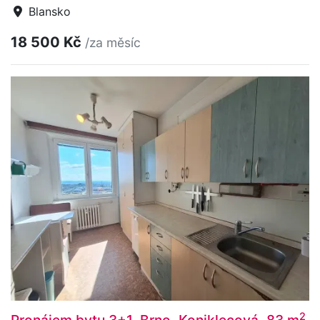
Blansko
18 500 Kč
/za měsíc
2
Pronájem bytu 3+1, Brno, Koniklecová, 83 m