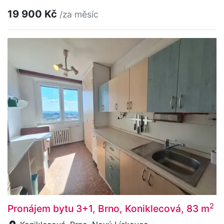
19 900 Kč
/za měsíc
2
Pronájem bytu 3+1, Brno, Koniklecová, 83 m