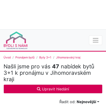
Úvod
Pronájem bytů
Byty 3+1
Jihomoravský kraj
Našli jsme pro vás
47
nabídek bytů
3+1 k pronájmu v Jihomoravském
kraji
Upravit hledání
Řadit od:
Nejnovější