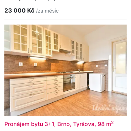
23 000 Kč
/za měsíc
2
Pronájem bytu 3+1, Brno, Tyršova, 98 m