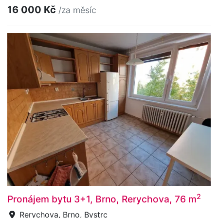
16 000 Kč
/za měsíc
2
Pronájem bytu 3+1, Brno, Rerychova, 76 m
Rerychova, Brno, Bystrc