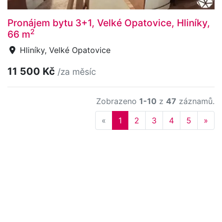
Pronájem bytu 3+1, Velké Opatovice, Hliníky,
2
66 m
Hliníky, Velké Opatovice
11 500 Kč
/za měsíc
Zobrazeno
1-10
z
47
záznamů.
Previous
Nex
«
1
2
3
4
5
»