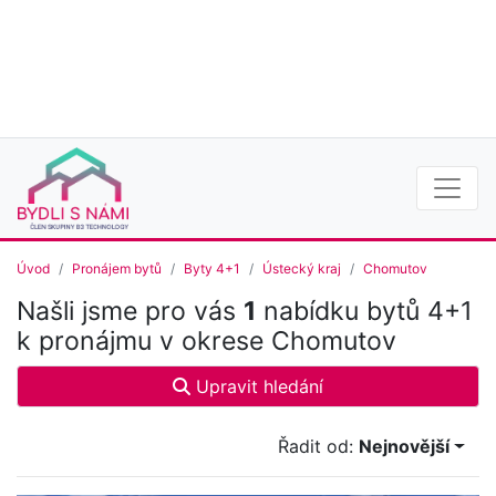
Úvod
Pronájem bytů
Byty 4+1
Ústecký kraj
Chomutov
Našli jsme pro vás
1
nabídku bytů 4+1
k pronájmu v okrese Chomutov
Upravit hledání
Řadit od:
Nejnovější