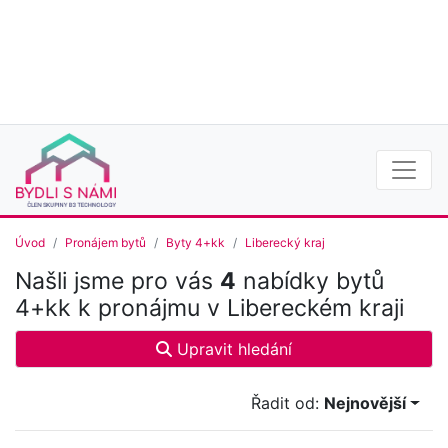
Úvod
Pronájem bytů
Byty 4+kk
Liberecký kraj
Našli jsme pro vás
4
nabídky bytů
4+kk k pronájmu v Libereckém kraji
Upravit hledání
Řadit od:
Nejnovější