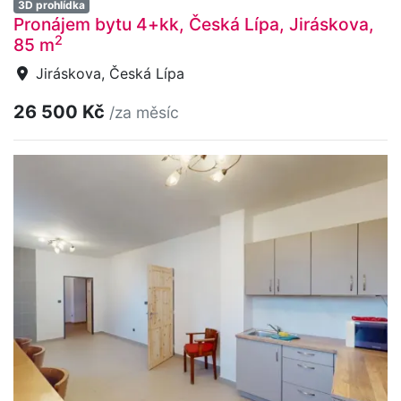
3D prohlídka
Pronájem bytu 4+kk, Česká Lípa, Jiráskova,
2
85 m
Jiráskova, Česká Lípa
26 500 Kč
/za měsíc