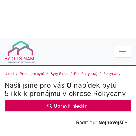
Úvod
Pronájem bytů
Byty 5+kk
Plzeňský kraj
Rokycany
Našli jsme pro vás
0
nabídek bytů
5+kk k pronájmu v okrese Rokycany
Upravit hledání
Řadit od:
Nejnovější