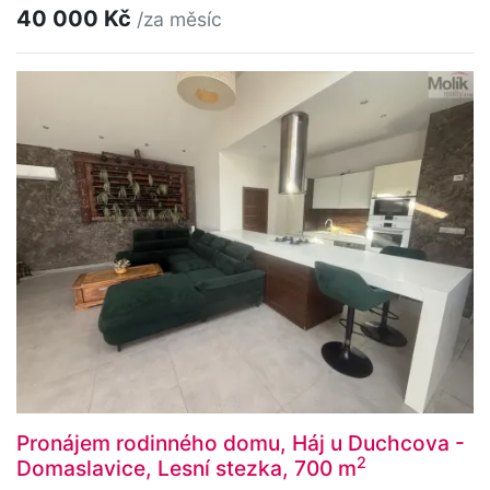
40 000 Kč
/za měsíc
Pronájem rodinného domu, Háj u Duchcova -
2
Domaslavice, Lesní stezka, 700 m