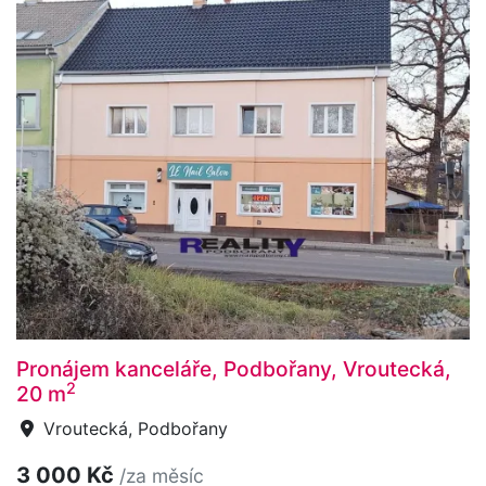
Pronájem kanceláře, Podbořany, Vroutecká,
2
20 m
Vroutecká, Podbořany
3 000 Kč
/za měsíc