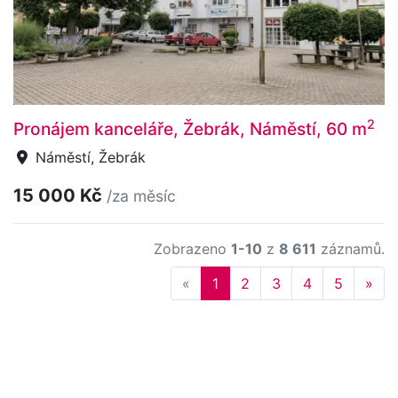
2
Pronájem kanceláře, Žebrák, Náměstí, 60 m
Náměstí, Žebrák
15 000 Kč
/za měsíc
Zobrazeno
1-10
z
8 611
záznamů.
Previous
Nex
«
1
2
3
4
5
»