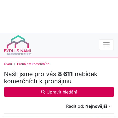
Úvod
Pronájem komerčních
Našli jsme pro vás
8 611
nabídek
komerčních k pronájmu
Upravit hledání
Řadit od:
Nejnovější