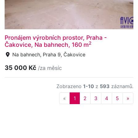
Pronájem výrobních prostor, Praha -
2
Čakovice, Na bahnech, 160 m
Na bahnech, Praha 9, Čakovice
35 000 Kč
/za měsíc
Zobrazeno
1-10
z
593
záznamů.
Previous
Nex
«
1
2
3
4
5
»