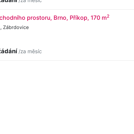
/za měsíc
2
hodního prostoru, Brno, Příkop, 170 m
, Zábrdovice
žádání
/za měsíc