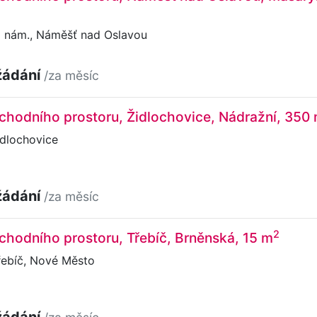
nám., Náměšť nad Oslavou
žádání
/za měsíc
chodního prostoru, Židlochovice, Nádražní, 350
idlochovice
žádání
/za měsíc
2
hodního prostoru, Třebíč, Brněnská, 15 m
řebíč, Nové Město
žádání