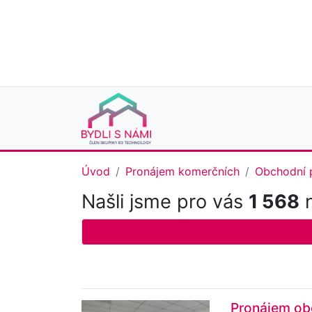
Úvod
Pronájem komerčních
Obchodní 
Našli jsme pro vás
1 568
n
Pronájem ob