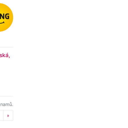
ská,
namů.
Next
»