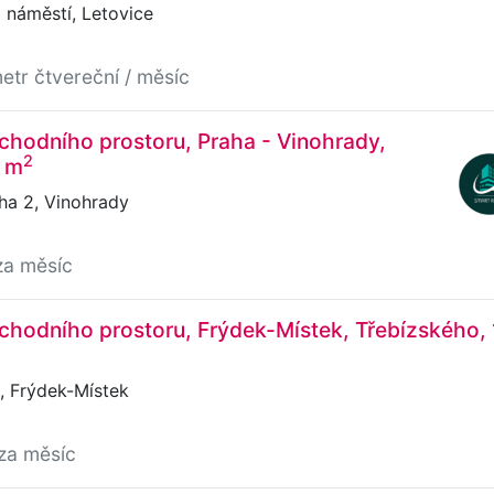
náměstí, Letovice
etr čtvereční / měsíc
hodního prostoru, Praha - Vinohrady,
2
6 m
ha 2, Vinohrady
za měsíc
hodního prostoru, Frýdek-Místek, Třebízského,
, Frýdek-Místek
za měsíc