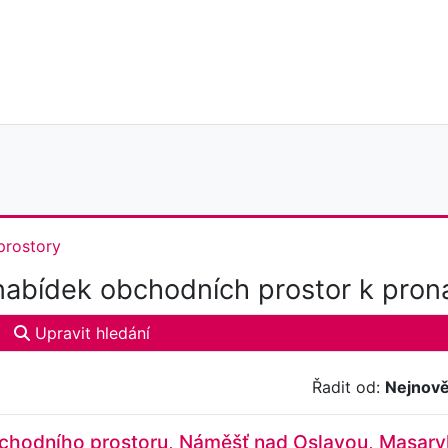
prostory
abídek obchodních prostor k pron
Upravit hledání
Řadit od:
Nejnově
chodního prostoru, Náměšť nad Oslavou, Masar