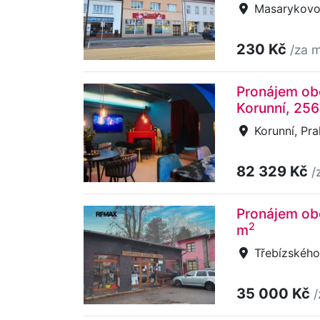
Masarykovo 
230 Kč
/za m
Pronájem obc
Korunní, 25
Korunní, Pra
82 329 Kč
/
Pronájem obc
2
m
Třebízského
35 000 Kč
/