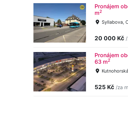
Pronájem obc
2
m
Syllabova, 
20 000 Kč
Pronájem obc
2
63 m
Kutnohorská,
525 Kč
/za m