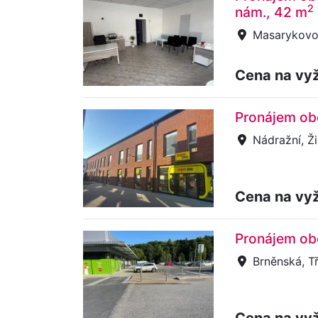
2
nám., 42 m
Masarykovo 
Cena na vy
Pronájem ob
Nádražní, Ž
Cena na vy
Pronájem obc
Brněnská, T
Cena na vy