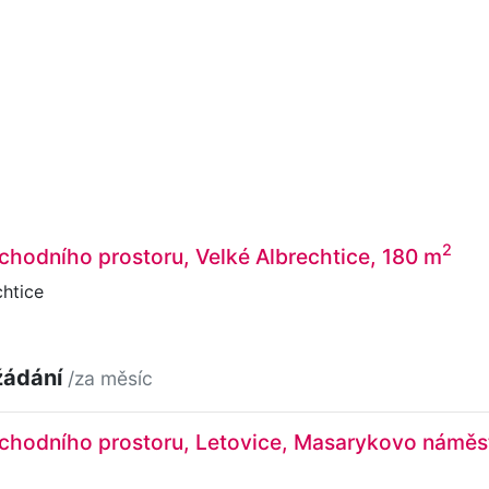
2
hodního prostoru, Velké Albrechtice, 180 m
htice
žádání
/za měsíc
chodního prostoru, Letovice, Masarykovo náměst