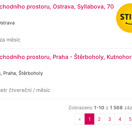
hodního prostoru, Ostrava, Syllabova, 70
Ostrava
/za měsíc
hodního prostoru, Praha - Štěrboholy, Kutnohor
 Praha, Štěrboholy
etr čtvereční / měsíc
Zobrazeno
1-10
z
1 568
záz
Previous
«
1
2
3
4
5