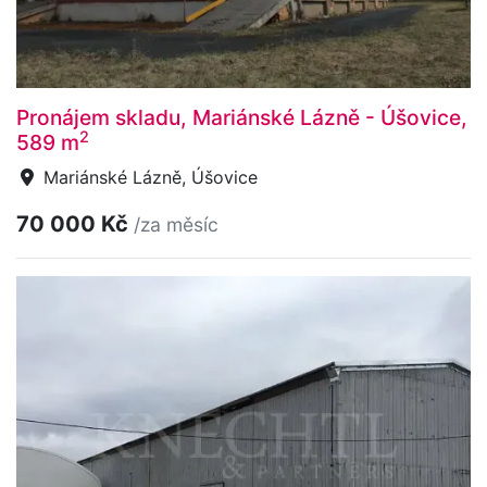
Pronájem skladu, Mariánské Lázně - Úšovice,
2
589 m
Mariánské Lázně, Úšovice
70 000 Kč
/za měsíc