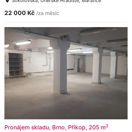
Sokolovská, Uherské Hradiště, Mařatice
22 000 Kč
/za měsíc
2
Pronájem skladu, Brno, Příkop, 205 m