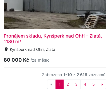
Pronájem skladu, Kynšperk nad Ohří - Zlatá,
2
1180 m
Kynšperk nad Ohří, Zlatá
80 000 Kč
/za měsíc
Zobrazeno
1-10
z
2 618
záznamů.
Previous
Nex
«
1
2
3
4
5
»