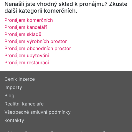
Nenašli jste vhodný sklad k pronájmu? Zkuste
další kategorii komerčních.
Pronájem komerčních
Pronájem kanceláří
Pronájem skladů
Pronájem výrobních prostor
Pronájem obchodních prostor
Pronájem ubytování
Pronájem restaurací
Ceník inzerce
Importy
Blog
Realitní kanceláře
Všeobecné smluvní podmínky
Kontakty