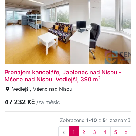
Pronájem kanceláře, Jablonec nad Nisou -
2
Mšeno nad Nisou, Vedlejší, 390 m
Vedlejší, Mšeno nad Nisou
47 232 Kč
/za měsíc
Zobrazeno
1-10
z
51
záznamů.
Previous
Nex
«
1
2
3
4
5
»