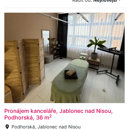
Řadit od:
Nejnovější
Pronájem kanceláře, Jablonec nad Nisou,
2
Podhorská, 36 m
Podhorská, Jablonec nad Nisou