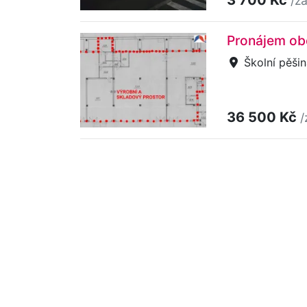
/z
Pronájem obc
Školní pěši
36 500 Kč
/