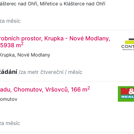
ášterec nad Ohří, Miřetice u Klášterce nad Ohří
za měsíc
obních prostor, Krupka - Nové Modlany,
2
 15938 m
 Krupka, Nové Modlany
žádání
/za metr čtvereční / měsíc
2
ladu, Chomutov, Vršovců, 166 m
homutov
za měsíc