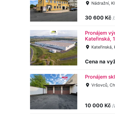
Nádražní, Kl
30 600 Kč
/
Pronájem výr
Kateřinská,
Kateřinská,
Cena na vy
Pronájem sk
Vršovců, C
10 000 Kč
/