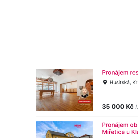
Pronájem res
Husitská, K
35 000 Kč
/
Pronájem obc
Miřetice u K