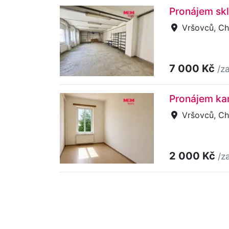
Pronájem sk
Vršovců, C
7 000 Kč
/z
Pronájem ka
Vršovců, C
2 000 Kč
/z