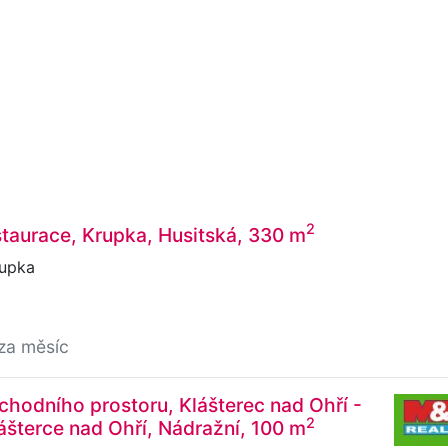
2
taurace, Krupka, Husitská, 330 m
rupka
za měsíc
hodního prostoru, Klášterec nad Ohří -
2
lášterce nad Ohří, Nádražní, 100 m