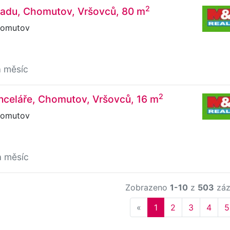
2
ladu, Chomutov, Vršovců, 80 m
homutov
a měsíc
2
nceláře, Chomutov, Vršovců, 16 m
homutov
a měsíc
Zobrazeno
1-10
z
503
záz
Previous
«
1
2
3
4
5