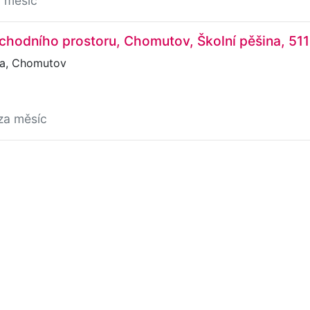
a měsíc
hodního prostoru, Chomutov, Školní pěšina, 51
na, Chomutov
za měsíc