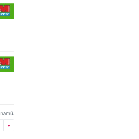
namů.
Next
»