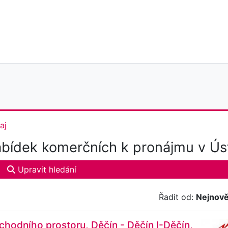
aj
bídek komerčních k pronájmu v Ús
Upravit hledání
Řadit od:
Nejnově
hodního prostoru, Děčín - Děčín I-Děčín,