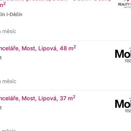
2
 m
ín I-Děčín
a měsíc
2
celáře, Most, Lipová, 48 m
t
a měsíc
2
celáře, Most, Lipová, 37 m
t