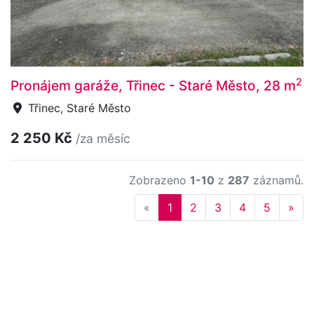
2
Pronájem garáže, Třinec - Staré Město, 28 m
Třinec, Staré Město
2 250 Kč
/za měsíc
Zobrazeno
1-10
z
287
záznamů.
Previous
Nex
«
1
2
3
4
5
»