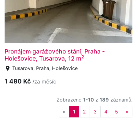
Pronájem garážového stání, Praha -
2
Holešovice, Tusarova, 12 m
Tusarova, Praha, Holešovice
1 480 Kč
/za měsíc
Zobrazeno
1-10
z
189
záznamů.
Previous
Nex
«
1
2
3
4
5
»