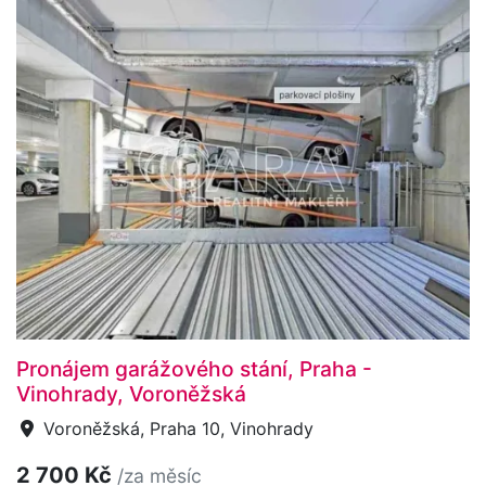
Pronájem garážového stání, Praha -
Vinohrady, Voroněžská
Voroněžská, Praha 10, Vinohrady
2 700 Kč
/za měsíc