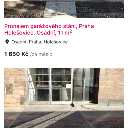
Pronájem garážového stání, Praha -
2
Holešovice, Osadní, 11 m
Osadní, Praha, Holešovice
1 650 Kč
/za měsíc