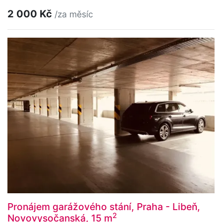
2 000 Kč
/za měsíc
Pronájem garážového stání, Praha - Libeň,
2
Novovysočanská, 15 m