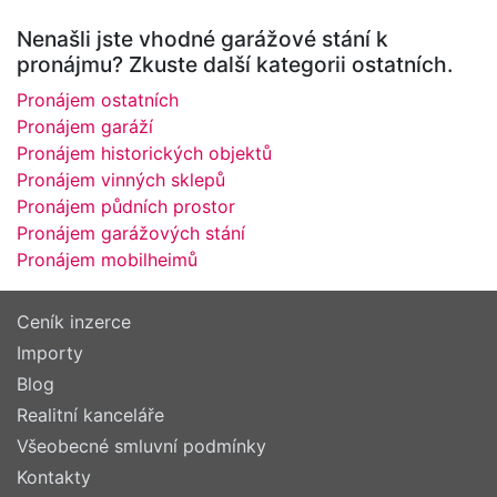
Nenašli jste vhodné garážové stání k
pronájmu? Zkuste další kategorii ostatních.
Pronájem ostatních
Pronájem garáží
Pronájem historických objektů
Pronájem vinných sklepů
Pronájem půdních prostor
Pronájem garážových stání
Pronájem mobilheimů
Ceník inzerce
Importy
Blog
Realitní kanceláře
Všeobecné smluvní podmínky
Kontakty