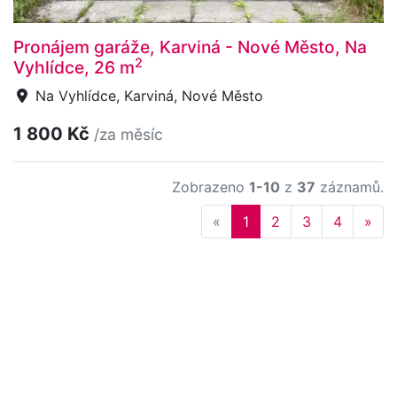
Pronájem garáže, Karviná - Nové Město, Na
2
Vyhlídce, 26 m
Na Vyhlídce, Karviná, Nové Město
1 800 Kč
/za měsíc
Zobrazeno
1-10
z
37
záznamů.
Previous
Nex
«
1
2
3
4
»