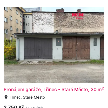
2
Pronájem garáže, Třinec - Staré Město, 30 m
Třinec, Staré Město
2 750 Kč
/za měsíc