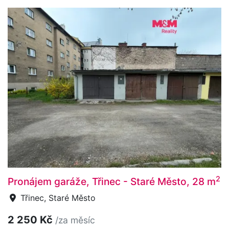
2
Pronájem garáže, Třinec - Staré Město, 28 m
Třinec, Staré Město
2 250 Kč
/za měsíc