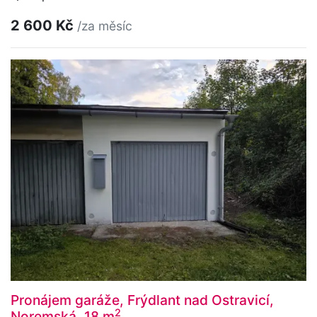
2 600 Kč
/za měsíc
Pronájem garáže, Frýdlant nad Ostravicí,
2
Noremská, 18 m