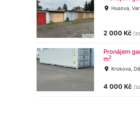
Husova, Var
2 000 Kč
/z
Pronájem gar
2
m
Krokova, Dě
4 000 Kč
/z