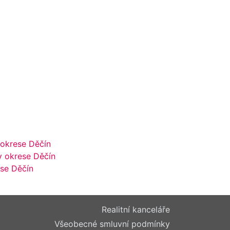
 okrese Děčín
v okrese Děčín
se Děčín
Realitní kanceláře
Všeobecné smluvní podmínky