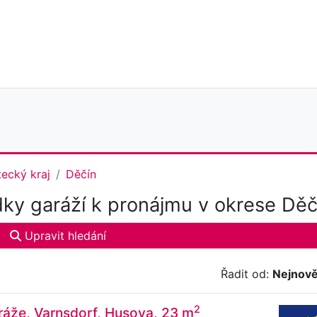
ecký kraj
Děčín
ky garáží k pronájmu v okrese Děč
Upravit hledání
Řadit od:
Nejnově
2
ráže, Varnsdorf, Husova, 23 m