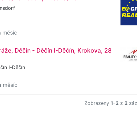
nsdorf
a měsíc
áže, Děčín - Děčín I-Děčín, Krokova, 28
čín I-Děčín
a měsíc
Zobrazeny
1-2
z
2
záz